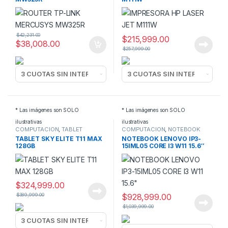
$
42,231.00
$
215,999.00
$
38,008.00
$
257,999.00
* Las imágenes son SOLO
* Las imágenes son SOLO
ilustrativas
ilustrativas
COMPUTACION
,
TABLET
COMPUTACION
,
NOTEBOOK
TABLET SKY ELITE T11 MAX
NOTEBOOK LENOVO IP3-
128GB
15IML05 CORE I3 W11 15.6″
$
324,999.00
$
389,999.00
$
928,999.00
$
1,039,999.00