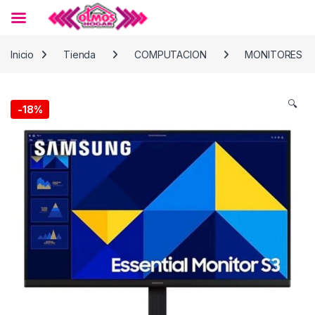
Skip to navigation
Skip to content
Inicio
Tienda
COMPUTACION
MONITORES
🔍
-
18%