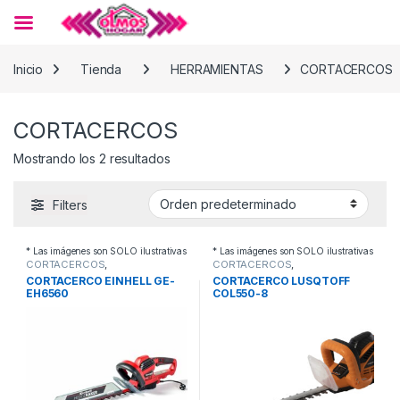
Skip to navigation
Skip to content
Inicio
Tienda
HERRAMIENTAS
CORTACERCOS
CORTACERCOS
Mostrando los 2 resultados
Filters
* Las imágenes son SOLO ilustrativas
* Las imágenes son SOLO ilustrativas
CORTACERCOS
,
CORTACERCOS
,
HERRAMIENTAS
HERRAMIENTAS
CORTACERCO EINHELL GE-
CORTACERCO LUSQTOFF
EH6560
COL550-8