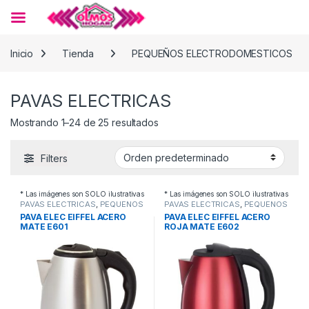
Skip to navigation
Skip to content
Inicio
Tienda
PEQUEÑOS ELECTRODOMESTICOS
PAVAS ELECTRICAS
Mostrando 1–24 de 25 resultados
Filters
* Las imágenes son SOLO ilustrativas
* Las imágenes son SOLO ilustrativas
PAVAS ELECTRICAS
,
PEQUEÑOS
PAVAS ELECTRICAS
,
PEQUEÑOS
ELECTRODOMESTICOS
ELECTRODOMESTICOS
PAVA ELEC EIFFEL ACERO
PAVA ELEC EIFFEL ACERO
MATE E601
ROJA MATE E602