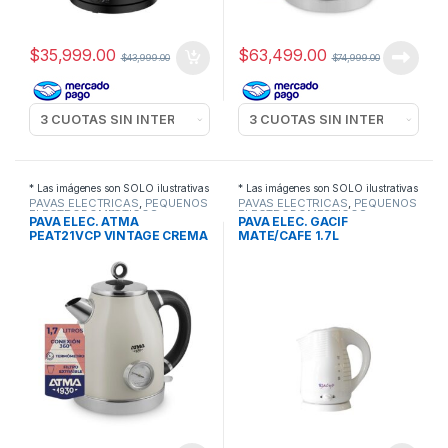
$
35,999.00
$
63,499.00
$
43,999.00
$
74,999.00
* Las imágenes son SOLO ilustrativas
* Las imágenes son SOLO ilustrativas
PAVAS ELECTRICAS
,
PEQUEÑOS
PAVAS ELECTRICAS
,
PEQUEÑOS
ELECTRODOMESTICOS
ELECTRODOMESTICOS
PAVA ELEC. ATMA
PAVA ELEC. GACIF
PEAT21VCP VINTAGE CREMA
MATE/CAFE 1.7L