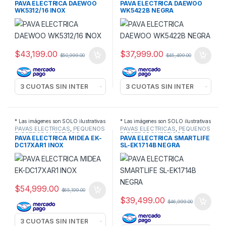
PAVA ELECTRICA DAEWOO
PAVA ELECTRICA DAEWOO
WK5312/16 INOX
WK5422B NEGRA
$
43,199.00
$
37,999.00
$
50,999.00
$
45,499.00
* Las imágenes son SOLO ilustrativas
* Las imágenes son SOLO ilustrativas
PAVAS ELECTRICAS
,
PEQUEÑOS
PAVAS ELECTRICAS
,
PEQUEÑOS
ELECTRODOMESTICOS
ELECTRODOMESTICOS
PAVA ELECTRICA MIDEA EK-
PAVA ELECTRICA SMARTLIFE
DC17XAR1 INOX
SL-EK1714B NEGRA
$
54,999.00
$
65,199.00
$
39,499.00
$
46,999.00