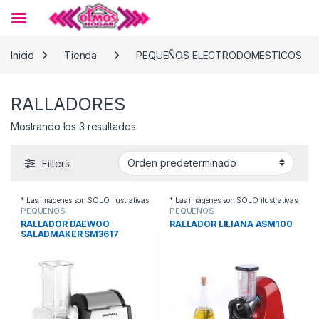
Skip to navigation
Skip to content
Inicio
Tienda
PEQUEÑOS ELECTRODOMESTICOS
RALLADORES
Mostrando los 3 resultados
Filters
* Las imágenes son SOLO ilustrativas
* Las imágenes son SOLO ilustrativas
PEQUEÑOS
PEQUEÑOS
ELECTRODOMESTICOS
,
ELECTRODOMESTICOS
,
RALLADOR DAEWOO
RALLADOR LILIANA ASM100
RALLADORES
RALLADORES
SALADMAKER SM3617