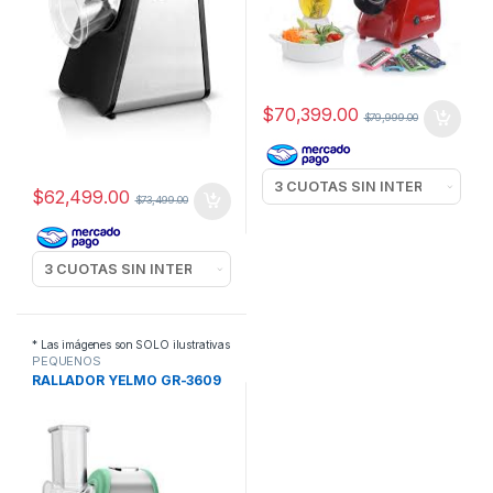
$
70,399.00
$
79,999.00
$
62,499.00
$
73,499.00
* Las imágenes son SOLO ilustrativas
PEQUEÑOS
ELECTRODOMESTICOS
,
RALLADOR YELMO GR-3609
RALLADORES