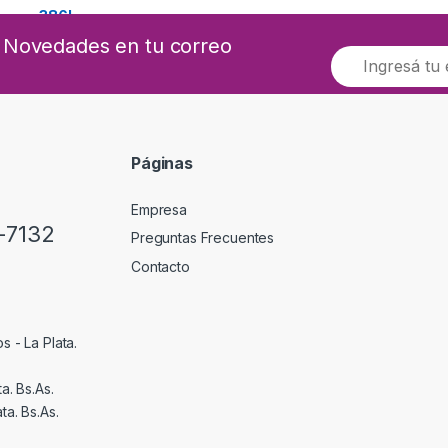
as Novedades en tu correo
E
m
a
i
l
*
Páginas
Empresa
-7132
Preguntas Frecuentes
Contacto
s - La Plata.
a. Bs.As.
ta. Bs.As.