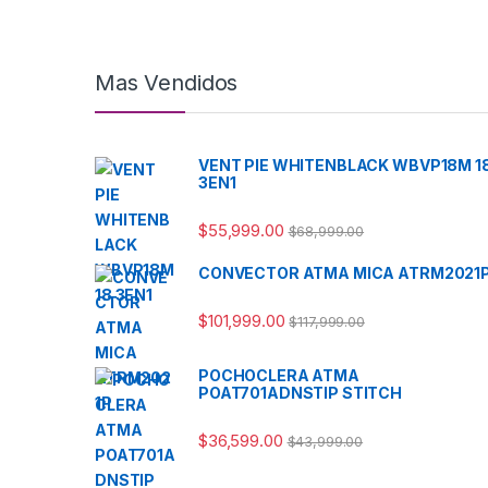
Mas Vendidos
VENT PIE WHITENBLACK WBVP18M 1
3EN1
$
55,999.00
$
68,999.00
CONVECTOR ATMA MICA ATRM2021
$
101,999.00
$
117,999.00
POCHOCLERA ATMA
POAT701ADNSTIP STITCH
$
36,599.00
$
43,999.00