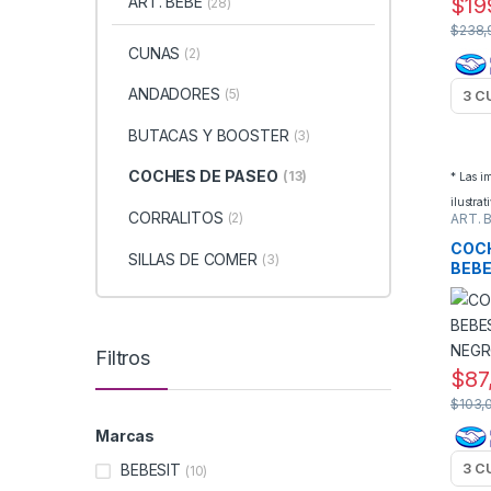
ART. BEBE
$
19
(28)
$
238,
CUNAS
(2)
ANDADORES
(5)
BUTACAS Y BOOSTER
(3)
COCHES DE PASEO
(13)
* Las 
ilustrat
CORRALITOS
(2)
ART. 
PASE
COCH
SILLAS DE COMER
(3)
BEBE
NEG
Filtros
$
87
$
103,
Marcas
BEBESIT
(10)