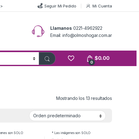
>>
Seguir Mi Pedido
Mi Cuenta
Llamanos
0221-4962922
Email: info@olmoshogar.com.ar
$
0.00
0
Mostrando los 13 resultados
genes son SOLO
* Las imágenes son SOLO