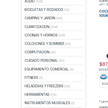
AUDIO
ilustrat
(103)
ART. 
PASE
BICICLETAS Y RODADOS
(52)
COCH
1058
CAMPING Y JARDIN
(105)
CLIMATIZACION
(234)
COCINAS Y HORNOS
(139)
COLCHONES Y SOMMIER
(59)
COMPUTACION
(45)
CUIDADO PERSONAL
(151)
$
87
EQUIPAMIENTO COMERCIAL
(4)
$
103,
FITNESS
(6)
HELADERAS Y FREEZERS
(98)
HERRAMIENTAS
(112)
* Las 
INSTRUMENTOS MUSICALES
(2)
ilustrat