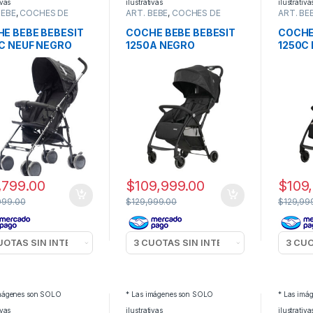
ivas
ilustrativas
ilustrativa
BEBE
,
COCHES DE
ART. BEBE
,
COCHES DE
ART. BE
O
PASEO
PASEO
E BEBE BEBESIT
COCHE BEBE BEBESIT
COCHE
C NEUF NEGRO
1250A NEGRO
1250C 
,799.00
$
109,999.00
$
109
099.00
$
129,999.00
$
129,99
imágenes son SOLO
* Las imágenes son SOLO
* Las imá
ivas
ilustrativas
ilustrativa