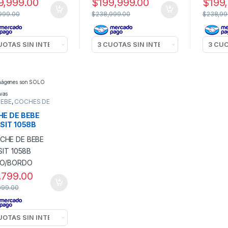
9,999.00
$
199,999.00
$
199
999.00
$
238,999.00
$
238,99
imágenes son SOLO
ivas
BEBE
,
COCHES DE
O
E DE BEBE
SIT 1058B
RO/BORDO
,799.00
099.00