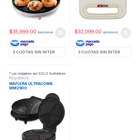
$
35,999.00
$
32,099.00
$
40,999.00
$
37,999.00
* Las imágenes son SOLO ilustrativas
PEQUEÑOS
ELECTRODOMESTICOS
,
WAFLERA ULTRACOMB
WAFLERAS
WM2900