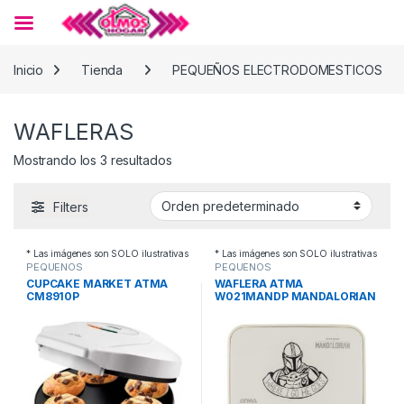
Skip to navigation
Skip to content
Inicio
Tienda
PEQUEÑOS ELECTRODOMESTICOS
WAFLERAS
Mostrando los 3 resultados
Filters
* Las imágenes son SOLO ilustrativas
* Las imágenes son SOLO ilustrativas
PEQUEÑOS
PEQUEÑOS
ELECTRODOMESTICOS
,
ELECTRODOMESTICOS
,
CUPCAKE MARKET ATMA
WAFLERA ATMA
WAFLERAS
WAFLERAS
CM8910P
W021MANDP MANDALORIAN