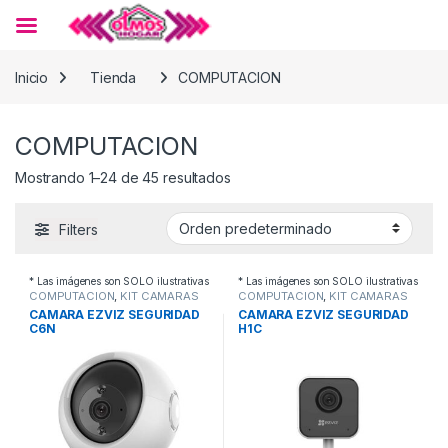
Skip to navigation
Skip to content
Inicio
Tienda
COMPUTACION
COMPUTACION
Mostrando 1–24 de 45 resultados
Filters
* Las imágenes son SOLO ilustrativas
* Las imágenes son SOLO ilustrativas
COMPUTACION
,
KIT CAMARAS
COMPUTACION
,
KIT CAMARAS
CAMARA EZVIZ SEGURIDAD
CAMARA EZVIZ SEGURIDAD
C6N
H1C