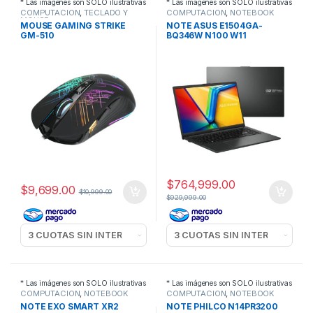
* Las imágenes son SOLO ilustrativas
* Las imágenes son SOLO ilustrativas
COMPUTACION
,
TECLADO Y
COMPUTACION
,
NOTEBOOK
MOUSE
MOUSE GAMING STRIKE
NOTE ASUS E1504GA-
GM-510
BQ346W N100 W11
$
764,999.00
$
9,699.00
$
10,999.00
$
929,999.00
* Las imágenes son SOLO ilustrativas
* Las imágenes son SOLO ilustrativas
COMPUTACION
,
NOTEBOOK
COMPUTACION
,
NOTEBOOK
NOTE EXO SMART XR2
NOTE PHILCO N14PR3200