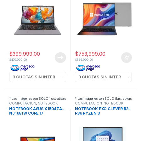
$
399,999.00
$
753,999.00
$
479,999.00
$
886,999.00
* Las imágenes son SOLO ilustrativas
* Las imágenes son SOLO ilustrativas
COMPUTACION
,
NOTEBOOK
COMPUTACION
,
NOTEBOOK
NOTEBOOK ASUS X1504ZA-
NOTEBOOK EXO CLEVER R3-
NJ1681W CORE I7
R36 RYZEN 3