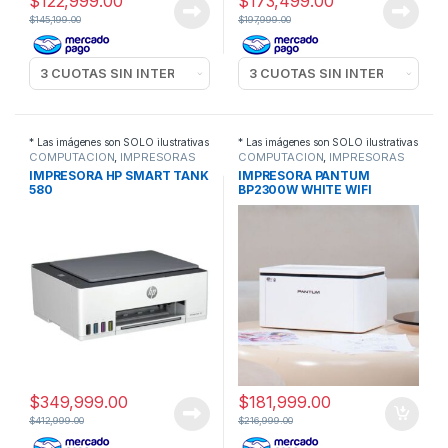
$
122,999.00
$
173,499.00
$
145,199.00
$
197,999.00
* Las imágenes son SOLO ilustrativas
* Las imágenes son SOLO ilustrativas
COMPUTACION
,
IMPRESORAS
COMPUTACION
,
IMPRESORAS
IMPRESORA HP SMART TANK
IMPRESORA PANTUM
580
BP2300W WHITE WIFI
$
349,999.00
$
181,999.00
$
412,999.00
$
216,999.00