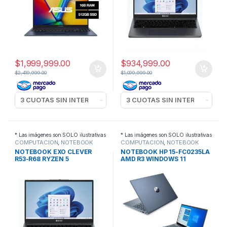
$
1,999,999.00
$
934,999.00
$
2,419,999.00
$
1,099,999.00
* Las imágenes son SOLO ilustrativas
* Las imágenes son SOLO ilustrativas
COMPUTACION
,
NOTEBOOK
COMPUTACION
,
NOTEBOOK
NOTEBOOK EXO CLEVER
NOTEBOOK HP 15-FC0235LA
R53-R68 RYZEN 5
AMD R3 WINDOWS 11