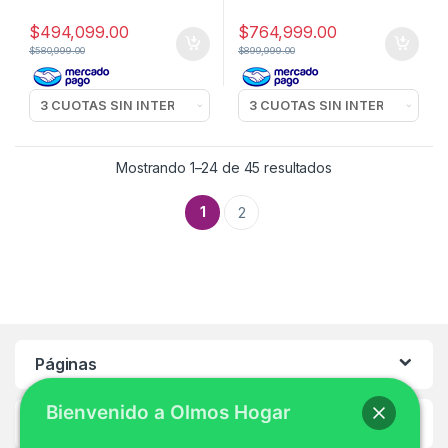
$
494,099.00
$
764,999.00
$
580,999.00
$
899,999.00
Mostrando 1–24 de 45 resultados
1
2
Páginas
Bienvenido a Olmos Hogar
Ayuda