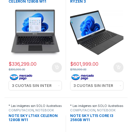
CELERON 128GB W11
RYZEN 3
$
336,299.00
$
601,999.00
$
399,999.00
$
709,999.00
* Las imágenes son SOLO ilustrativas
* Las imágenes son SOLO ilustrativas
COMPUTACION
,
NOTEBOOK
COMPUTACION
,
NOTEBOOK
NOTE SKY LT14X CELERON
NOTE SKY LT15 CORE I3
128GB W11
256GB W11