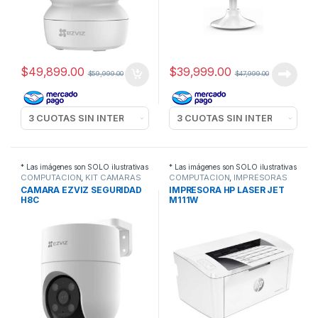
$
49,899.00
$
39,999.00
$
59,999.00
$
47,999.00
* Las imágenes son SOLO ilustrativas
* Las imágenes son SOLO ilustrativas
COMPUTACION
,
KIT CAMARAS
COMPUTACION
,
IMPRESORAS
CAMARA EZVIZ SEGURIDAD
IMPRESORA HP LASER JET
H8C
M111W