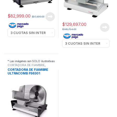
$
82,999.00
$
97,499.00
$
129,697.00
$
146,724.00
* Las imágenes son SOLO ilustrativas
CORTADORA DE FIAMBRE
,
PEQUEÑOS
CORTADORA DE FIAMBRE
ELECTRODOMESTICOS
ULTRACOMB FS6301