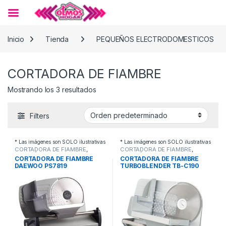
Skip to navigation
Skip to content
Inicio
Tienda
PEQUEÑOS ELECTRODOMESTICOS
CORTADORA DE FIAMBRE
Mostrando los 3 resultados
Filters
* Las imágenes son SOLO ilustrativas
* Las imágenes son SOLO ilustrativas
CORTADORA DE FIAMBRE
,
CORTADORA DE FIAMBRE
,
PEQUEÑOS
PEQUEÑOS
CORTADORA DE FIAMBRE
CORTADORA DE FIAMBRE
ELECTRODOMESTICOS
ELECTRODOMESTICOS
DAEWOO PS7819
TURBOBLENDER TB-C190