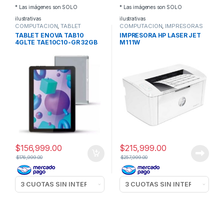
* Las imágenes son SOLO
* Las imágenes son SOLO
ilustrativas
ilustrativas
COMPUTACION
,
TABLET
COMPUTACION
,
IMPRESORAS
TABLET ENOVA TAB10
IMPRESORA HP LASER JET
4GLTE TAE10C10-GR 32GB
M111W
$
156,999.00
$
215,999.00
$
176,999.00
$
257,999.00