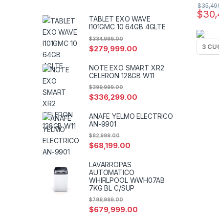
$
35,49
$
30,
TABLET EXO WAVE
I101GMC 10 64GB 4GLTE
$
334,999.00
$
279,999.00
NOTE EXO SMART XR2
CELERON 128GB W11
$
399,999.00
$
336,299.00
ANAFE YELMO ELECTRICO
AN-9901
$
82,999.00
$
68,199.00
LAVARROPAS
AUTOMATICO
WHIRLPOOL WWH07AB
7KG BL C/SUP
$
799,999.00
$
679,999.00