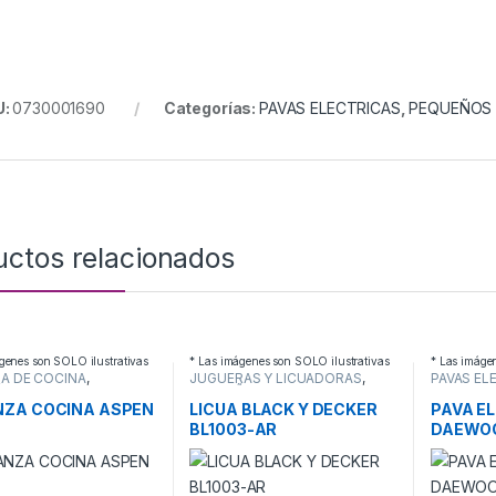
U:
0730001690
Categorías:
PAVAS ELECTRICAS
,
PEQUEÑOS
uctos relacionados
genes son SOLO ilustrativas
* Las imágenes son SOLO ilustrativas
* Las imáge
A DE COCINA
,
JUGUERAS Y LICUADORAS
,
PAVAS EL
ÑOS
PEQUEÑOS
ELECTRO
RODOMESTICOS
ELECTRODOMESTICOS
NZA COCINA ASPEN
LICUA BLACK Y DECKER
PAVA E
BL1003-AR
DAEWO
NEGRA