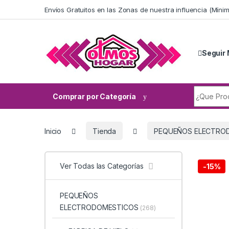
Skip to navigation
Skip to content
Envíos Gratuitos en las Zonas de nuestra influencia (Mín
Seguir 
Search fo
Comprar por Categoría
Inicio
Tienda
PEQUEÑOS ELECTRO
Ver Todas las Categorías
-
15%
PEQUEÑOS
ELECTRODOMESTICOS
(268)