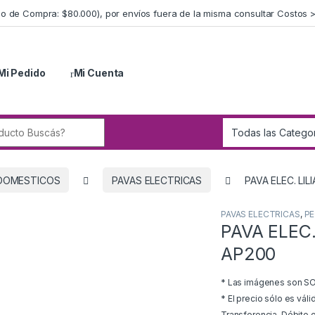
imo de Compra: $80.000), por envíos fuera de la misma consultar Costos 
Mi Pedido
Mi Cuenta
r:
DOMESTICOS
PAVAS ELECTRICAS
PAVA ELEC. LI
PAVAS ELECTRICAS
,
P
PAVA ELEC.
AP200
* Las imágenes son SOL
* El precio sólo es vál
Transferencia, Débito o