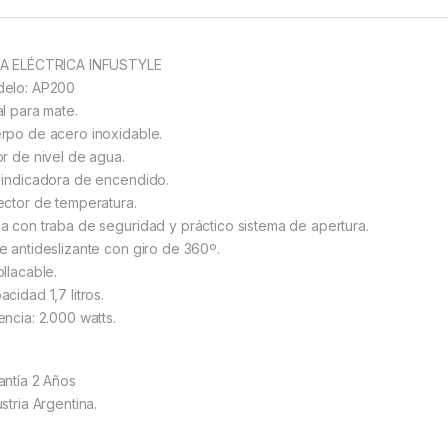
A ELÉCTRICA INFUSTYLE
elo: AP200
al para mate.
rpo de acero inoxidable.
or de nivel de agua.
 indicadora de encendido.
ector de temperatura.
a con traba de seguridad y práctico sistema de apertura.
e antideslizante con giro de 360º.
ollacable.
cidad 1,7 litros.
encia: 2.000 watts.
antía 2 Años
stria Argentina.