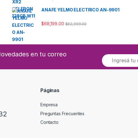
ANAFE YELMO ELECTRICO AN-9901
$
68,199.00
$
82,999.00
 Novedades en tu correo
E
m
a
i
l
*
Páginas
Empresa
32
Preguntas Frecuentes
Contacto