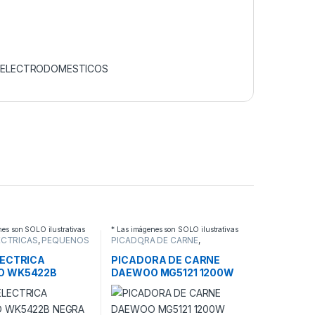
 ELECTRODOMESTICOS
nes son SOLO ilustrativas
* Las imágenes son SOLO ilustrativas
ECTRICAS
,
PEQUEÑOS
PICADORA DE CARNE
,
DOMESTICOS
PEQUEÑOS
ELECTRODOMESTICOS
LECTRICA
PICADORA DE CARNE
O WK5422B
DAEWOO MG5121 1200W