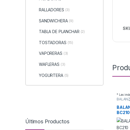
RALLADORES
(3)
SANDWICHERA
(9)
SK
TABLA DE PLANCHAR
(2)
TOSTADORAS
(15)
VAPORERAS
(3)
WAFLERAS
(3)
Prod
YOGURTERA
(5)
* Las imá
BALANZ
PEQUE
ELECT
BALA
BC210
Últimos Productos