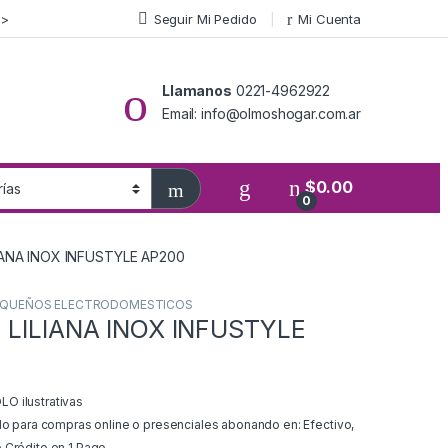
>>
Seguir Mi Pedido
Mi Cuenta
Llamanos
0221-4962922
Email: info@olmoshogar.com.ar
$
0.00
0
LIANA INOX INFUSTYLE AP200
EQUEÑOS ELECTRODOMESTICOS
 LILIANA INOX INFUSTYLE
O ilustrativas
ido para compras online o presenciales abonando en: Efectivo,
 Crédito en 1 Pago.