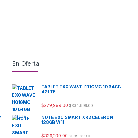
En Oferta
TABLET EXO WAVE I101GMC 10 64GB
4GLTE
$
279,999.00
$
334,999.00
P
NOTE EXO SMART XR2 CELERON
128GB W11
$
336,299.00
$
399,999.00