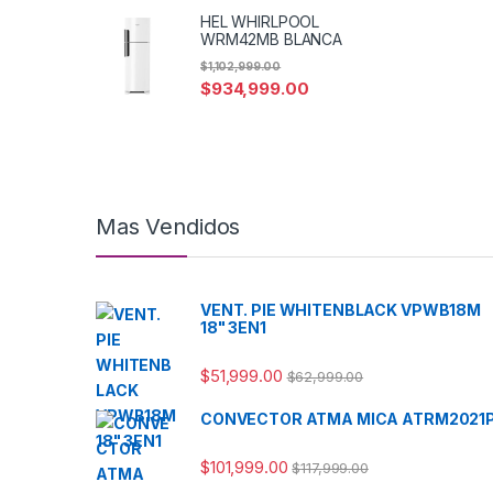
HEL WHIRLPOOL
WRM42MB BLANCA
$
1,102,999.00
$
934,999.00
Mas Vendidos
VENT. PIE WHITENBLACK VPWB18M
18" 3EN1
$
51,999.00
$
62,999.00
CONVECTOR ATMA MICA ATRM2021
$
101,999.00
$
117,999.00