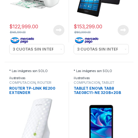
$
122,999.00
$
153,299.00
$
145,199.00
$
180,999.00
* Las imágenes son SOLO
* Las imágenes son SOLO
ilustrativas
ilustrativas
COMPUTACION
,
ROUTER
COMPUTACION
,
TABLET
ROUTER TP-LINK RE200
TABLET ENOVA TAB8
EXTENDER
TAE08C11-NE 32GB+2GB