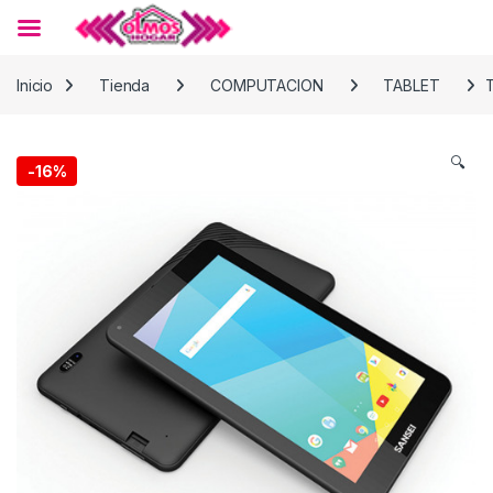
Skip to navigation
Skip to content
Inicio
Tienda
COMPUTACION
TABLET
🔍
-
16%