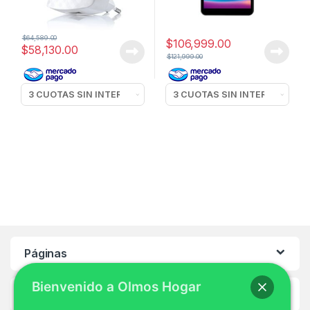
$
64,589.00
$
106,999.00
$
58,130.00
$
121,999.00
Páginas
Bienvenido a Olmos Hogar
Ayuda