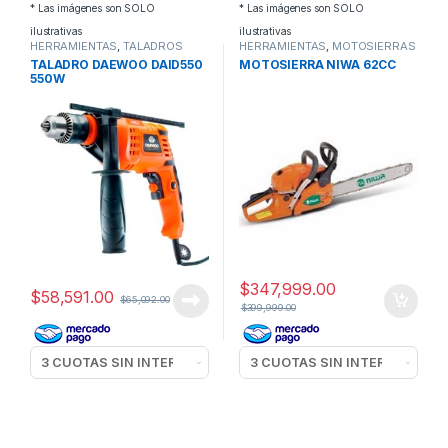
* Las imágenes son SOLO
* Las imágenes son SOLO
ilustrativas
ilustrativas
HERRAMIENTAS
,
TALADROS
HERRAMIENTAS
,
MOTOSIERRAS
TALADRO DAEWOO DAID550
MOTOSIERRA NIWA 62CC
550W
$
347,999.00
$
58,591.00
$
65,092.00
$
399,999.00