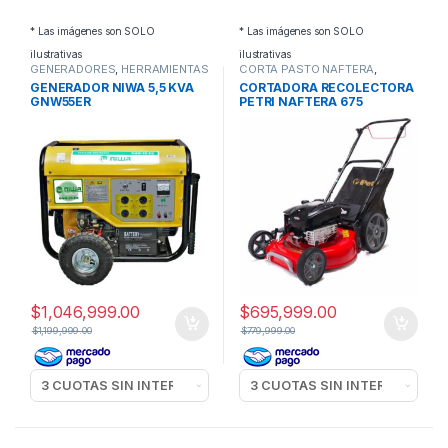
* Las imágenes son SOLO
* Las imágenes son SOLO
ilustrativas
ilustrativas
GENERADORES
,
HERRAMIENTAS
CORTA PASTO NAFTERA
,
HERRAMIENTAS
GENERADOR NIWA 5,5 KVA
CORTADORA RECOLECTORA
GNW55ER
PETRI NAFTERA 675
$
1,046,999.00
$
695,999.00
$
1,199,999.00
$
779,999.00