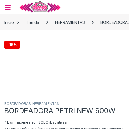
Skip to navigation
Skip to content
Inicio
Tienda
HERRAMIENTAS
BORDEADORA
-
15%
BORDEADORAS
,
HERRAMIENTAS
BORDEADORA PETRI NEW 600W
* Las imágenes son SOLO ilustrativas
* El precio sólo es válido para compras online o presenciales abonando