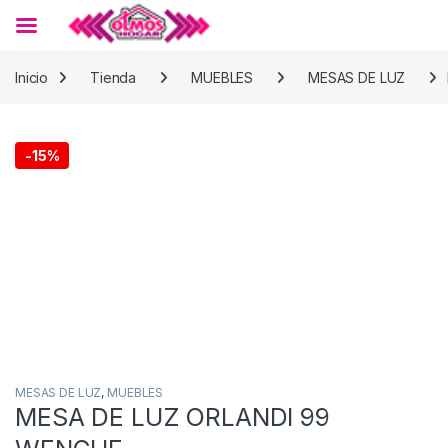
Skip to navigation
Skip to content
Inicio
Tienda
MUEBLES
MESAS DE LUZ
-
15%
MESAS DE LUZ
,
MUEBLES
MESA DE LUZ ORLANDI 99