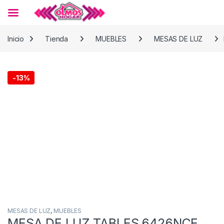
Skip to navigation
Skip to content
Inicio
Tienda
MUEBLES
MESAS DE LUZ
-
13%
MESAS DE LUZ
,
MUEBLES
MESA DE LUZ TABLES 6426NCE