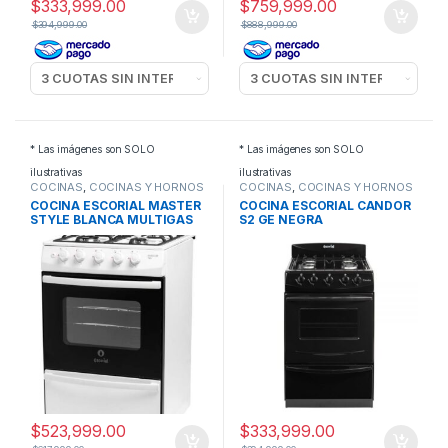
$
333,999.00
$
759,999.00
$
394,999.00
$
888,999.00
* Las imágenes son SOLO
* Las imágenes son SOLO
ilustrativas
ilustrativas
COCINAS
,
COCINAS Y HORNOS
COCINAS
,
COCINAS Y HORNOS
COCINA ESCORIAL MASTER
COCINA ESCORIAL CANDOR
STYLE BLANCA MULTIGAS
S2 GE NEGRA
$
523,999.00
$
333,999.00