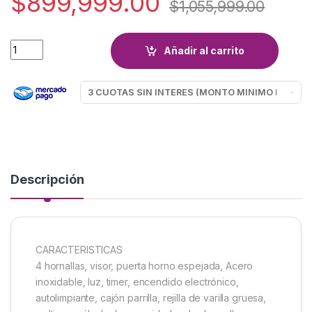
$
899,999.00
$
1,055,999.00
COCINA DOMEC CXULEAV ACERO REFLEX quantity
Añadir al carrito
Descripción
CARACTERISTICAS
4 hornallas, visor, puerta horno espejada, Acero
inoxidable, luz, timer, encendido electrónico,
autolimpiante, cajón parrilla, rejilla de varilla gruesa,