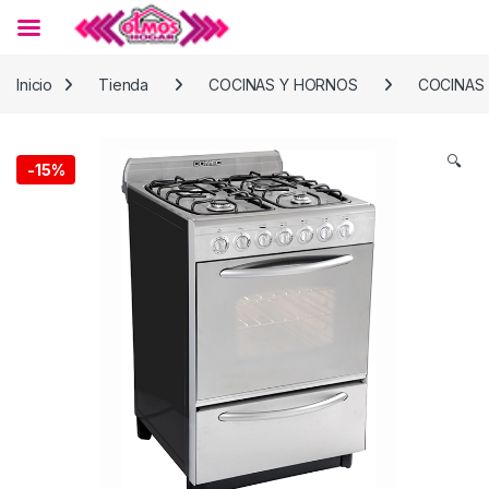
Skip to navigation
Skip to content
Inicio
Tienda
COCINAS Y HORNOS
COCINAS
🔍
-
15%