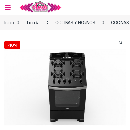
Skip to navigation
Skip to content
Inicio
Tienda
COCINAS Y HORNOS
COCINAS
🔍
-
10%