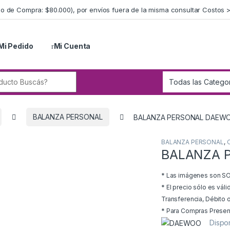
imo de Compra: $80.000), por envíos fuera de la misma consultar Costos 
Mi Pedido
Mi Cuenta
r:
BALANZA PERSONAL
BALANZA PERSONAL DAEW
BALANZA PERSONAL
,
BALANZA 
* Las imágenes son SOL
* El precio sólo es vál
Transferencia, Débito o
* Para Compras Presenci
Dispo