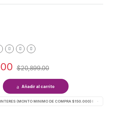
.00
$
20,899.00
L DAEWOO BS8650 quantity
Añadir al carrito