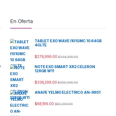
En Oferta
TABLET EXO WAVE I101GMC 10 64GB
4GLTE
$
279,999.00
$
334,999.00
P
NOTE EXO SMART XR2 CELERON
128GB W11
$
336,299.00
$
399,999.00
ANAFE YELMO ELECTRICO AN-9901
$
68,199.00
$
82,999.00