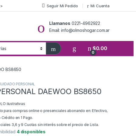
>>
Seguir Mi Pedido
Mi Cuenta
Llamanos
0221-4962922
Email: info@olmoshogar.com.ar
$
0.00
0
OO BS8650
CUIDADO PERSONAL
PERSONAL DAEWOO BS8650
O ilustrativas
ido para compras online o presenciales abonando en: Efectivo,
 Crédito en 1 Pago.
ales 3,6 y 9 Cuotas sin interés sobre el precio de Lista.
nibilidad
4 disponibles