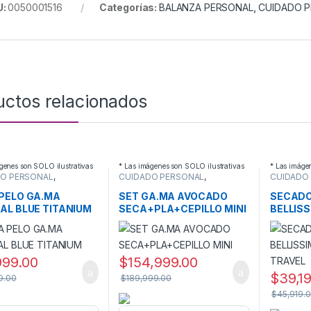
U:
0050001516
Categorías:
BALANZA PERSONAL
,
CUIDADO 
uctos relacionados
genes son SOLO ilustrativas
* Las imágenes son SOLO ilustrativas
* Las imáge
DO PERSONAL
,
CUIDADO PERSONAL
,
CUIDADO
RES DE PELO
PLANCHAS PELO
SECADOR
PELO GA.MA
SET GA.MA AVOCADO
SECADO
AL BLUE TITANIUM
SECA+PLA+CEPILLO MINI
BELLISS
TRAVEL
999.00
$
154,999.00
$
39,1
9.00
$
189,999.00
$
45,919.