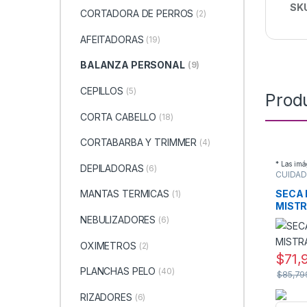
SK
CORTADORA DE PERROS
(2)
AFEITADORAS
(19)
BALANZA PERSONAL
(9)
CEPILLOS
(5)
Prod
CORTA CABELLO
(18)
CORTABARBA Y TRIMMER
(4)
* Las imá
DEPILADORAS
(6)
CUIDA
SECADO
SECA 
MANTAS TERMICAS
(1)
MISTR
NEBULIZADORES
(6)
OXIMETROS
(2)
$
71,
PLANCHAS PELO
(40)
$
85,79
RIZADORES
(6)