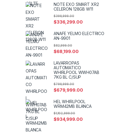
NOTE EXO SMART XR2
CELERON 128GB W11
$
399,999.00
$
336,299.00
ANAFE YELMO ELECTRICO
AN-9901
$
82,999.00
$
68,199.00
LAVARROPAS
AUTOMATICO
WHIRLPOOL WWH07AB
7KG BL C/SUP
$
799,999.00
$
679,999.00
HEL WHIRLPOOL
WRM42MB BLANCA
$
1,102,999.00
$
934,999.00