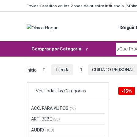
Skip to navigation
Skip to content
Envíos Gratuitos en las Zonas de nuestra influencia (Mín
Seguir 
Search fo
Comprar por Categoría
Inicio
Tienda
CUIDADO PERSONAL
Ver Todas las Categorías
-
15%
ACC. PARA AUTOS
(10)
ART. BEBE
(28)
AUDIO
(103)