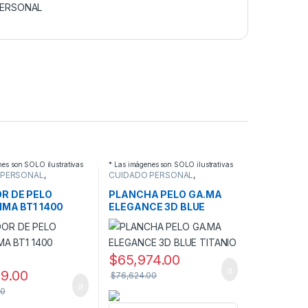
PERSONAL
nes son SOLO ilustrativas
* Las imágenes son SOLO ilustrativas
 PERSONAL
,
CUIDADO PERSONAL
,
ES DE PELO
PLANCHAS PELO
R DE PELO
PLANCHA PELO GA.MA
IMA BT1 1400
ELEGANCE 3D BLUE
TITANIO
$
65,974.00
99.00
$
76,624.00
00