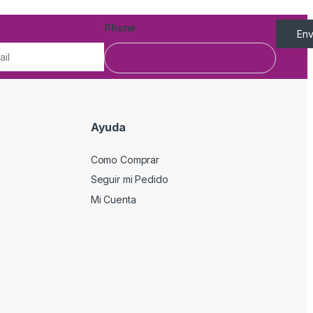
Phone
Env
Ayuda
Como Comprar
Seguir mi Pedido
Mi Cuenta