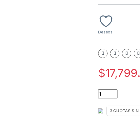
Deseos
$
17,799
BALANZA PERSONA