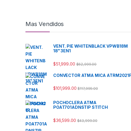
Mas Vendidos
VENT. PIE WHITENBLACK VPWB18M
18" 3EN1
$
51,999.00
$
62,999.00
CONVECTOR ATMA MICA ATRM2021
$
101,999.00
$
117,999.00
POCHOCLERA ATMA
POAT701ADNSTIP STITCH
$
36,599.00
$
43,999.00