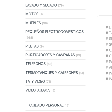
LAVADO Y SECADO
(79)
MOTOS
(1)
MUEBLES
(96)
# 
PEQUEÑOS ELECTRODOMESTICOS
# T
(268)
# S
# S
PILETAS
(9)
# C
PURIFICADORES Y CAMPANAS
(19)
# G
# P
TELEFONOS
(53)
# 
TERMOTANQUES Y CALEFONES
(61)
# I
# I
TV Y VIDEO
(71)
VIDEO JUEGOS
(5)
CUIDADO PERSONAL
(151)