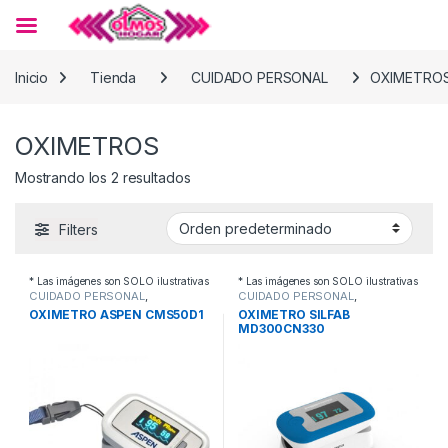
Skip to navigation
Skip to content
Inicio
Tienda
CUIDADO PERSONAL
OXIMETRO
OXIMETROS
Mostrando los 2 resultados
Filters
* Las imágenes son SOLO ilustrativas
* Las imágenes son SOLO ilustrativas
CUIDADO PERSONAL
,
CUIDADO PERSONAL
,
OXIMETROS
OXIMETROS
OXIMETRO ASPEN CMS50D1
OXIMETRO SILFAB
MD300CN330