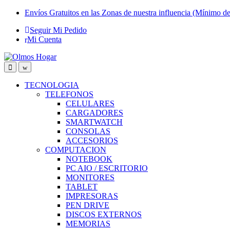
Skip
Skip
Envíos Gratuitos en las Zonas de nuestra influencia (Mínimo d
to
to
Seguir Mi Pedido
navigation
content
Mi Cuenta
TECNOLOGIA
TELEFONOS
CELULARES
CARGADORES
SMARTWATCH
CONSOLAS
ACCESORIOS
COMPUTACION
NOTEBOOK
PC AIO / ESCRITORIO
MONITORES
TABLET
IMPRESORAS
PEN DRIVE
DISCOS EXTERNOS
MEMORIAS