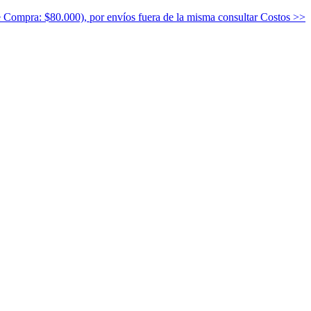
e Compra: $80.000), por envíos fuera de la misma consultar Costos >>