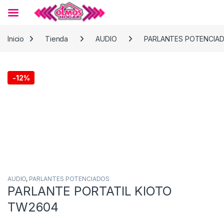
Skip to navigation
Skip to content
Inicio
Tienda
AUDIO
PARLANTES POTENCIA
-
12%
AUDIO
,
PARLANTES POTENCIADOS
PARLANTE PORTATIL KIOTO
TW2604