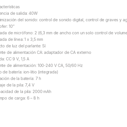
acterísticas
encia de salida: 40W
imización del sonido: control de sonido digital, control de graves y 
fer: 10″
rada de micrófono: 2 (6,3 mm de ancho con un solo control de volum
rada de línea: 1 x 3,5 mm
to de luz del parlante: Sí
nte de alimentación CA: adaptador de CA externo
da: CC 9 V, 1,5 A
nte de alimentación: 100-240 V CA, 50/60 Hz
 de batería: ion-litio (integrada)
ación de la batería: 7 h
aje de la pila: 7,4 V
acidad de la pila: 2000 mAh
mpo de carga: 6 – 8 h