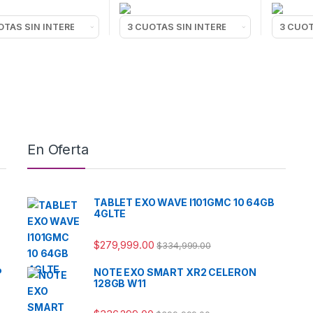
En Oferta
TABLET EXO WAVE I101GMC 10 64GB
4GLTE
$
279,999.00
$
334,999.00
P
NOTE EXO SMART XR2 CELERON
128GB W11