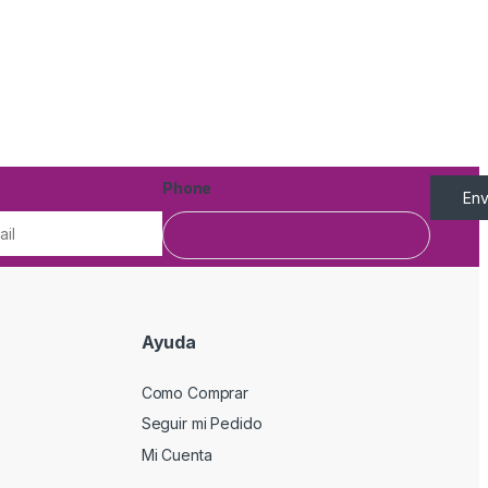
Phone
Env
Ayuda
Como Comprar
Seguir mi Pedido
Mi Cuenta