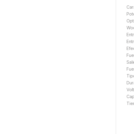
Car
Pot
Opt
Woo
Ent
Ent
Efec
Fue
Sali
Fue
Tipo
Dur
Volt
Cap
Tie