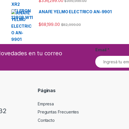
$
336,299.00
$
399,999.00
ANAFE YELMO ELECTRICO AN-9901
$
68,199.00
$
82,999.00
Email
*
 Novedades en tu correo
Páginas
Empresa
32
Preguntas Frecuentes
Contacto