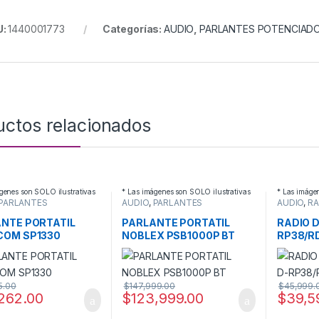
U:
1440001773
Categorías:
AUDIO
,
PARLANTES POTENCIAD
uctos relacionados
genes son SOLO ilustrativas
* Las imágenes son SOLO ilustrativas
* Las imáge
PARLANTES
AUDIO
,
PARLANTES
AUDIO
,
RA
CIADOS
POTENCIADOS
NTE PORTATIL
PARLANTE PORTATIL
RADIO 
COM SP1330
NOBLEX PSB1000P BT
RP38/R
5.00
$
147,999.00
$
45,999.
262.00
$
123,999.00
$
39,5