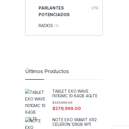
PARLANTES
(75)
POTENCIADOS
RADIOS
(3)
Últimos Productos
TABLET EXO WAVE
I101GMC 10 64GB 4GLTE
$
334,999.00
$
279,999.00
NOTE EXO SMART XR2
CELERON 128GB W11