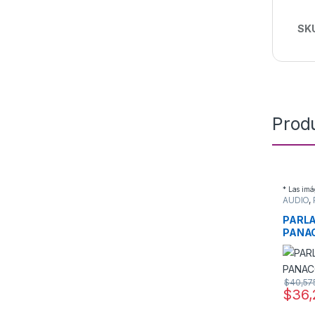
SK
Prod
* Las imá
AUDIO
,
POTEN
PARLA
PANA
$
40,57
$
36,