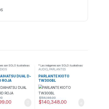
OS
nes son SOLO ilustrativas
* Las imágenes son SOLO ilustrativas
DIOS
AUDIO
,
PARLANTES
POTENCIADOS
DAIHATSU DUAL D-
PARLANTE KIOTO
D ROJA
TW300BL
00
$
156,146.00
99.00
$
140,348.00