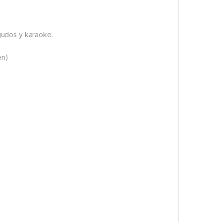
agudos y karaoke.
en)