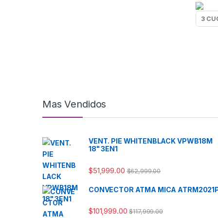
Mas Vendidos
VENT. PIE WHITENBLACK VPWB18M
18" 3EN1
$
51,999.00
$
62,999.00
CONVECTOR ATMA MICA ATRM2021
$
101,999.00
$
117,999.00