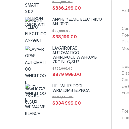
$
399,999.00
$
336,299.00
Par
ANAFE YELMO ELECTRICO
AN-9901
Car
$
82,999.00
Pot
$
68,199.00
Dim
LAVARROPAS
Mod
AUTOMATICO
WHIRLPOOL WWH07AB
7KG BL C/SUP
Des
$
799,999.00
Dis
$
679,999.00
Con
HEL WHIRLPOOL
de 
WRM42MB BLANCA
cue
$
1,102,999.00
$
934,999.00
Por
don