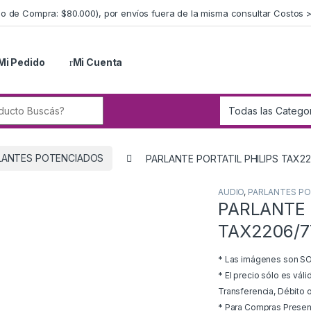
imo de Compra: $80.000), por envíos fuera de la misma consultar Costos 
Mi Pedido
Mi Cuenta
r:
LANTES POTENCIADOS
PARLANTE PORTATIL PHILIPS TAX2
AUDIO
,
PARLANTES P
PARLANTE 
TAX2206/7
* Las imágenes son SOL
* El precio sólo es vál
Transferencia, Débito o
* Para Compras Presenci