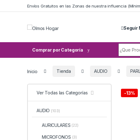
Skip to navigation
Skip to content
Envíos Gratuitos en las Zonas de nuestra influencia (Mín
Seguir 
Search fo
Comprar por Categoría
Inicio
Tienda
AUDIO
PAR
Ver Todas las Categorías
-
13%
AUDIO
(103)
AURICULARES
(22)
MICROFONOS
(3)