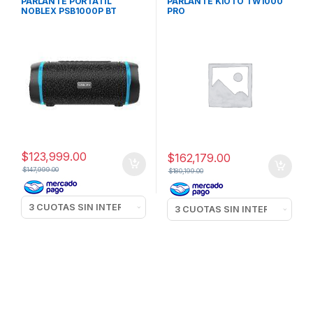
PARLANTE PORTATIL
PARLANTE KIOTO TW1000
NOBLEX PSB1000P BT
PRO
$
123,999.00
$
162,179.00
$
147,999.00
$
180,199.00