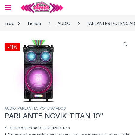
Skip to navigation
Skip to content
Inicio
Tienda
AUDIO
PARLANTES POTENCIA
🔍
-
11%
AUDIO
,
PARLANTES POTENCIADOS
PARLANTE NOVIK TITAN 10″
* Las imágenes son SOLO ilustrativas
* El precio sólo es válido para compras online o presenciales abonando