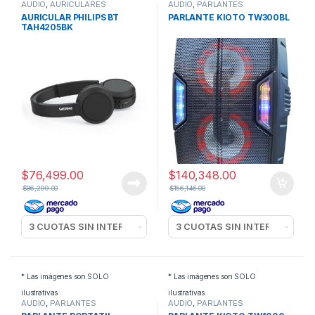
AUDIO
,
AURICULARES
AUDIO
,
PARLANTES
POTENCIADOS
AURICULAR PHILIPS BT
PARLANTE KIOTO TW300BL
TAH4205BK
$
76,499.00
$
140,348.00
$
86,299.00
$
156,146.00
* Las imágenes son SOLO
* Las imágenes son SOLO
ilustrativas
ilustrativas
AUDIO
,
PARLANTES
AUDIO
,
PARLANTES
POTENCIADOS
POTENCIADOS