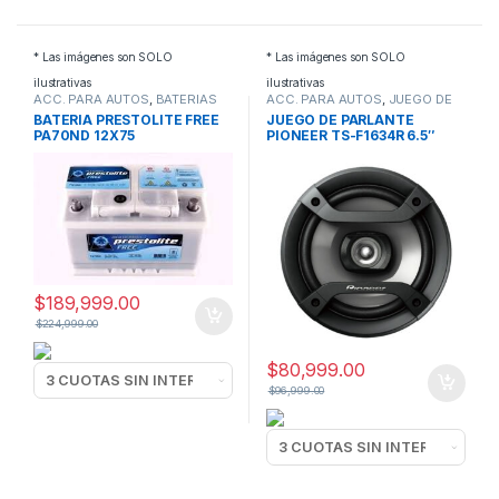
* Las imágenes son SOLO
* Las imágenes son SOLO
ilustrativas
ilustrativas
ACC. PARA AUTOS
,
BATERIAS
ACC. PARA AUTOS
,
JUEGO DE
AUTO
PARLANTES
BATERIA PRESTOLITE FREE
JUEGO DE PARLANTE
PA70ND 12X75
PIONEER TS-F1634R 6.5″
$
189,999.00
$
224,999.00
$
80,999.00
$
96,999.00