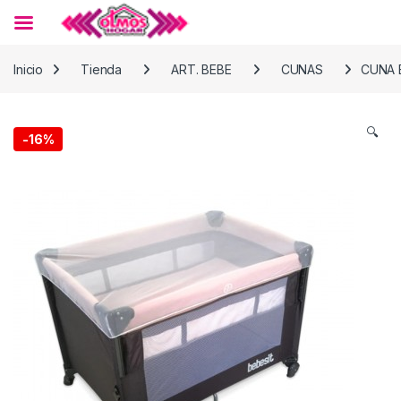
Skip to navigation
Skip to content
Inicio
Tienda
ART. BEBE
CUNAS
CUNA 
🔍
-
16%