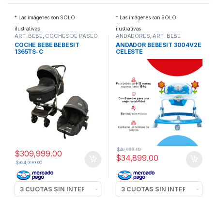
* Las imágenes son SOLO
* Las imágenes son SOLO
ilustrativas
ilustrativas
ART. BEBE
,
COCHES DE PASEO
ANDADORES
,
ART. BEBE
COCHE BEBE BEBESIT
ANDADOR BEBESIT 3004V2E
1365TS-C
CELESTE
$
40,999.00
$
309,999.00
$
34,899.00
$
364,999.00