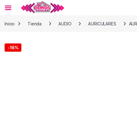
Skip to navigation
Skip to content
Inicio
Tienda
AUDIO
AURICULARES
AUR
-
16%