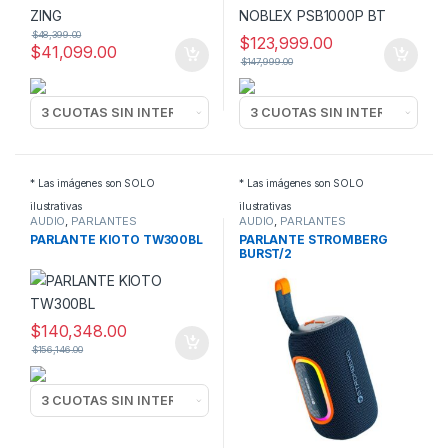
$
48,399.00
$
123,999.00
$
41,099.00
$
147,999.00
* Las imágenes son SOLO
* Las imágenes son SOLO
ilustrativas
ilustrativas
AUDIO
,
PARLANTES
AUDIO
,
PARLANTES
POTENCIADOS
POTENCIADOS
PARLANTE KIOTO TW300BL
PARLANTE STROMBERG
BURST/2
$
140,348.00
$
156,146.00