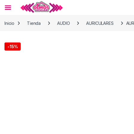
Skip to navigation
Skip to content
Inicio
Tienda
AUDIO
AURICULARES
AUR
-
15%