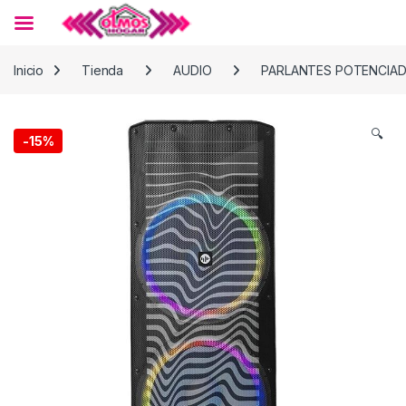
Skip to navigation
Skip to content
Inicio
Tienda
AUDIO
PARLANTES POTENCIA
🔍
-
15%