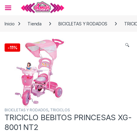
Skip to navigation
Skip to content
Inicio
Tienda
BICICLETAS Y RODADOS
TRICI
🔍
-
11%
BICICLETAS Y RODADOS
,
TRICICLOS
TRICICLO BEBITOS PRINCESAS XG-
8001 NT2