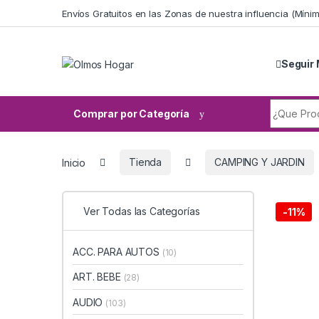
Skip to navigation
Skip to content
Envíos Gratuitos en las Zonas de nuestra influencia (Mín
Seguir 
Search fo
Comprar por Categoría
Inicio
Tienda
CAMPING Y JARDIN
Ver Todas las Categorías
-
11%
ACC. PARA AUTOS
(10)
ART. BEBE
(28)
AUDIO
(103)