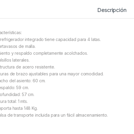
Descripción
cterísticas:
l refrigerador integrado tiene capacidad para 4 latas.
ortavasos de malla.
siento y respaldo completamente acolchados.
lsillos laterales.
structura de acero resistente.
lturas de brazo ajustables para una mayor comodidad.
ncho del asiento: 60 cm.
espaldo: 59 cm.
rofundidad: 57 cm.
tura total: 1 mts.
oporta hasta 148 Kg.
olsa de transporte incluida para un fácil almacenamiento.