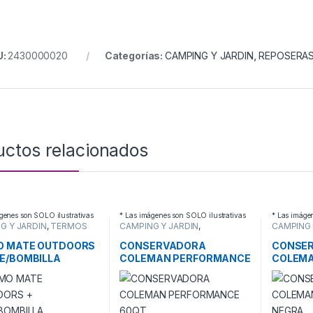
U:
2430000020
Categorías:
CAMPING Y JARDIN
,
REPOSERA
uctos relacionados
genes son SOLO ilustrativas
* Las imágenes son SOLO ilustrativas
* Las imáge
G Y JARDIN
,
TERMOS
CAMPING Y JARDIN
,
CAMPING 
CONSERVADORAS
CONSERV
O MATE OUTDOORS
CONSERVADORA
CONSE
E/BOMBILLA
COLEMAN PERFORMANCE
COLEMA
60QT
NEGRA