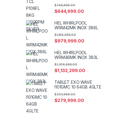
$
766,999.00
$
644,999.00
HEL WHIRLPOOL
WRM42MK INOX 386L
$
1,169,999.00
$
979,999.00
HEL WHIRLPOOL
WRM46MK INOX 383L
$
1,349,999.00
$
1,132,299.00
TABLET EXO WAVE
I101GMC 10 64GB 4GLTE
$
334,999.00
$
279,999.00