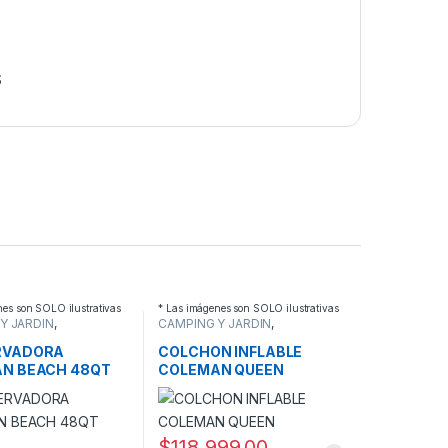
S
nes son SOLO ilustrativas
* Las imágenes son SOLO ilustrativas
Y JARDIN
,
CAMPING Y JARDIN
,
ADORAS
COLCHONES
RVADORA
COLCHON INFLABLE
N BEACH 48QT
COLEMAN QUEEN
$
118,999.00