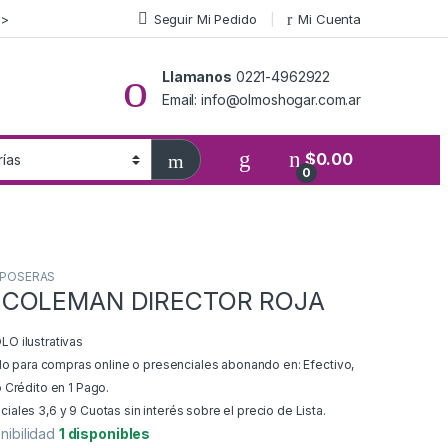
>>
Seguir Mi Pedido
Mi Cuenta
Llamanos
0221-4962922
Email: info@olmoshogar.com.ar
$
0.00
0
A
EPOSERAS
 COLEMAN DIRECTOR ROJA
O ilustrativas
ido para compras online o presenciales abonando en: Efectivo,
 Crédito en 1 Pago.
ales 3,6 y 9 Cuotas sin interés sobre el precio de Lista.
nibilidad
1 disponibles