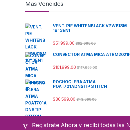
Mas Vendidos
VENT. PIE WHITENBLACK VPWB18M
18" 3EN1
$
51,999.00
$
62,999.00
CONVECTOR ATMA MICA ATRM2021
$
101,999.00
$
117,999.00
POCHOCLERA ATMA
POAT701ADNSTIP STITCH
$
36,599.00
$
43,999.00
Registrate Ahora y recibí todas las