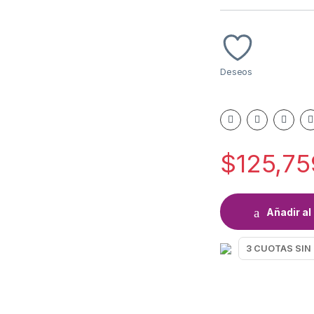
Deseos
$
125,75
Añadir al 