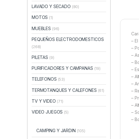
LAVADO Y SECADO
(80)
MOTOS
(1)
MUEBLES
(96)
Cara
PEQUEÑOS ELECTRODOMESTICOS
– E
(268)
– P
– A
PILETAS
(9)
– Bo
PURIFICADORES Y CAMPANAS
(19)
– E
– A
TELEFONOS
(53)
– A
TERMOTANQUES Y CALEFONES
(61)
– R
– P
TV Y VIDEO
(71)
– Al
VIDEO JUEGOS
– S
(5)
– B
CAMPING Y JARDIN
(105)