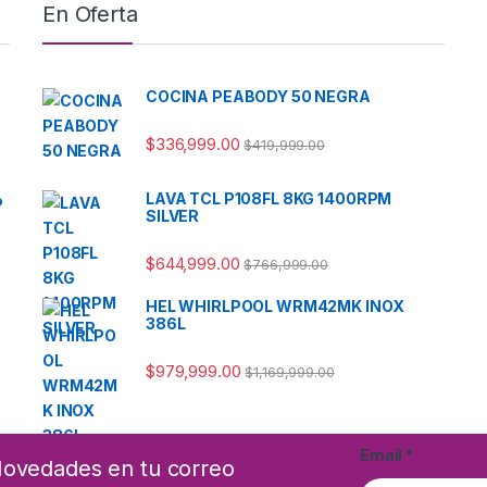
En Oferta
COCINA PEABODY 50 NEGRA
$
336,999.00
$
419,999.00
LAVA TCL P108FL 8KG 1400RPM
P
SILVER
$
644,999.00
$
766,999.00
HEL WHIRLPOOL WRM42MK INOX
386L
$
979,999.00
$
1,169,999.00
Email
*
 Novedades en tu correo