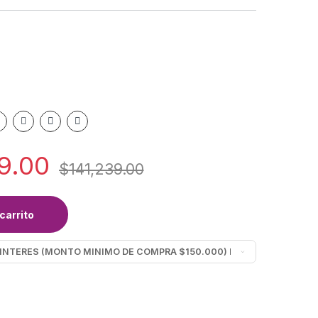
9.00
$
141,239.00
carrito