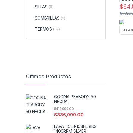
$
64,
SILLAS
(6)
$
78,19
SOMBRILLAS
(3)
TERMOS
(32)
Últimos Productos
COCINA PEABODY 50
NEGRA
$
419,999.00
$
336,999.00
LAVA TCL P108FL 8KG
1400RPM SILVER