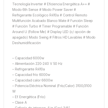
Tecnología Inverter # Eficiencia Energética A++ #
Modo 6th Sense # Modo Power Saver #
Refrigerante Ecológico R410a # Control Remoto
Multifunción Acabado Blanco Mate # Función Sleep
# Función Turbo # Timer Programable # Función
Around U (Follow Me) # Display LED (c/ opción de
apagado) Modo Swing # Filtros HD Lavables # Modo
Deshumidificación
– Capacidad 6000w
– Alimentación 220-240 V 50 Hz
– Refrigerante R410a
– Capacidad frío 6000w
– Capacidad calor 6600w
– Potencia Eléctrica Nominal (Frío/Calor) 3100/3100
W
– Ef. Energética (Frío)
– Clase A
– Cañería de intercon. (Liq./Gas) 3/8”