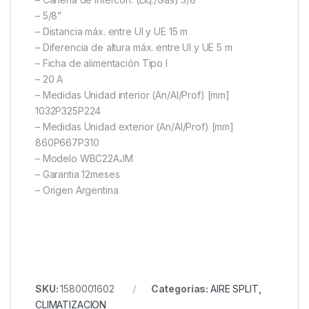
– 5/8”
– Distancia máx. entre UI y UE 15 m
– Diferencia de altura máx. entre UI y UE 5 m
– Ficha de alimentación Tipo I
– 20 A
– Medidas Unidad interior (An/Al/Prof) [mm]
1032P325P224
– Medidas Unidad exterior (An/Al/Prof) [mm]
860P667P310
– Modelo WBC22AJM
– Garantia 12meses
– Origen Argentina
SKU:
1580001602
Categorías:
AIRE SPLIT
,
CLIMATIZACION