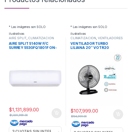
* Las imágenes son SOLO
* Las imágenes son SOLO
ilustrativas
ilustrativas
AIRE SPLIT
,
CLIMATIZACION
CLIMATIZACION
,
VENTILADORES
TURBO
AIRE SPLIT 5140W F/C
VENTILADOR TURBO
SURREY 553GFQ1801F ON-
LILIANA 20″ VOTR20
OFF
$
1,131,899.00
$
107,999.00
$
1,329,999.00
$
134,999.00