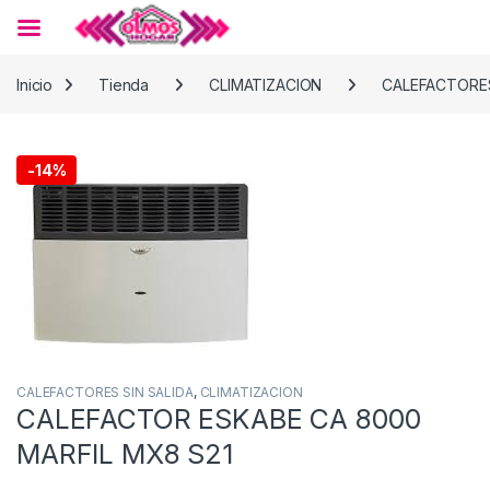
Skip to navigation
Skip to content
Inicio
Tienda
CLIMATIZACION
CALEFACTORES
-
14%
CALEFACTORES SIN SALIDA
,
CLIMATIZACION
CALEFACTOR ESKABE CA 8000
MARFIL MX8 S21