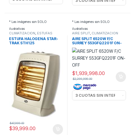
* Las imágenes son SOLO
* Las imágenes son SOLO
ilustrativas
ilustrativas
CLIMATIZACION
,
ESTUFAS
AIRE SPLIT
,
CLIMATIZACION
ELECTRICAS
ESTUFA HALOGENA STAR-
AIRE SPLIT 6520W F/C
TRAK STH125
SURREY 553GFQ2201F ON-
OFF
$
1,939,998.00
$
2,299,999.00
$
47,999.00
$
39,999.00