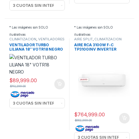
* Las imágenes son SOLO
* Las imágenes son SOLO
ilustrativas
ilustrativas
CLIMATIZACION
,
VENTILADORES
AIRE SPLIT
,
CLIMATIZACION
TURBO
VENTILADOR TURBO
AIRE RCA 3100W F-C
LILIANA 18″ VOTR18 NEGRO
TP3100INV INVERTER
$
89,999.00
$
113,299.00
$
764,999.00
$
902,999.00