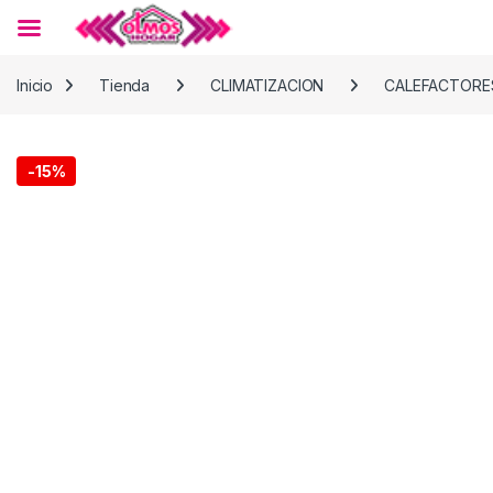
Skip to navigation
Skip to content
Inicio
Tienda
CLIMATIZACION
CALEFACTORE
-
15%