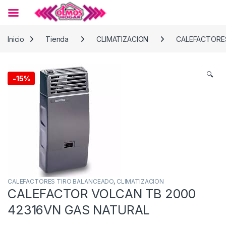
Skip to navigation
Skip to content
Inicio
Tienda
CLIMATIZACION
CALEFACTORE
🔍
-
15%
CALEFACTORES TIRO BALANCEADO
,
CLIMATIZACION
CALEFACTOR VOLCAN TB 2000
42316VN GAS NATURAL