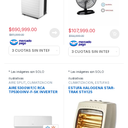
$
690,999.00
$
107,999.00
$
811,999.00
$
134,999.00
* Las imágenes son SOLO
* Las imágenes son SOLO
ilustrativas
ilustrativas
AIRE SPLIT
,
CLIMATIZACION
CLIMATIZACION
,
ESTUFAS
ELECTRICAS
AIRE 5300W F/C RCA
ESTUFA HALOGENA STAR-
TP5300INV-F-SK INVERTER
TRAK STH125