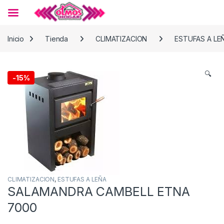
Skip to navigation
Skip to content
Inicio
Tienda
CLIMATIZACION
ESTUFAS A LE
🔍
-
15%
CLIMATIZACION
,
ESTUFAS A LEÑA
SALAMANDRA CAMBELL ETNA
7000