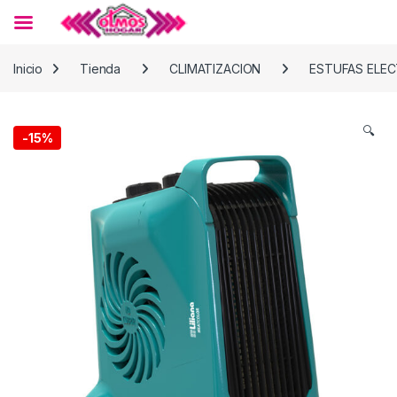
Skip to navigation
Skip to content
Inicio
Tienda
CLIMATIZACION
ESTUFAS ELEC
🔍
-
15%