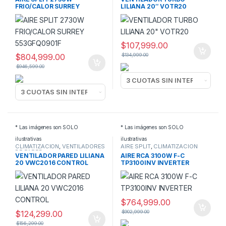
FRIO/CALOR SURREY
LILIANA 20″ VOTR20
553GFQ0901F
$
107,999.00
$
804,999.00
$
134,999.00
$
946,599.00
* Las imágenes son SOLO
* Las imágenes son SOLO
ilustrativas
ilustrativas
CLIMATIZACION
,
VENTILADORES
AIRE SPLIT
,
CLIMATIZACION
DE PARED
VENTILADOR PARED LILIANA
AIRE RCA 3100W F-C
20 VWC2016 CONTROL
TP3100INV INVERTER
$
764,999.00
$
124,299.00
$
902,999.00
$
156,299.00