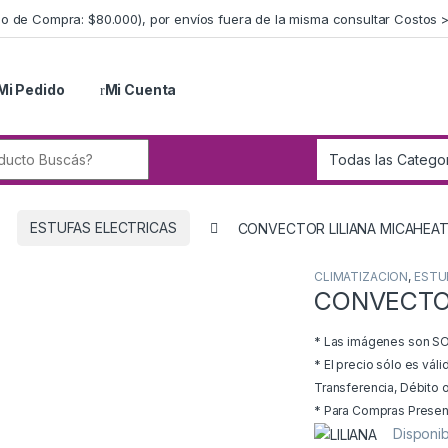
imo de Compra: $80.000), por envíos fuera de la misma consultar Costos 
Mi Pedido
Mi Cuenta
r:
ESTUFAS ELECTRICAS
CONVECTOR LILIANA MICAHEA
CLIMATIZACION
,
ESTU
CONVECTOR
* Las imágenes son SOL
* El precio sólo es vál
Transferencia, Débito o
* Para Compras Presenci
Disponib