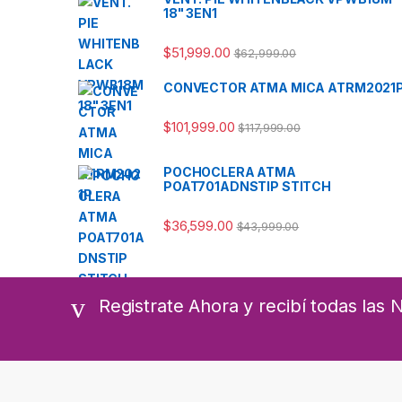
18" 3EN1
$
51,999.00
$
62,999.00
CONVECTOR ATMA MICA ATRM2021
$
101,999.00
$
117,999.00
POCHOCLERA ATMA
POAT701ADNSTIP STITCH
$
36,599.00
$
43,999.00
Registrate Ahora y recibí todas las