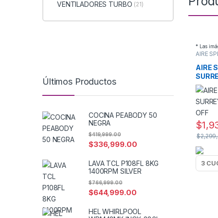
Prod
VENTILADORES TURBO
(21)
* Las imá
AIRE SP
AIRE 
SURRE
Últimos Productos
ON-OF
COCINA PEABODY 50
NEGRA
$
1,9
$
419,999.00
$
2,299
$
336,999.00
LAVA TCL P108FL 8KG
1400RPM SILVER
$
766,999.00
$
644,999.00
HEL WHIRLPOOL