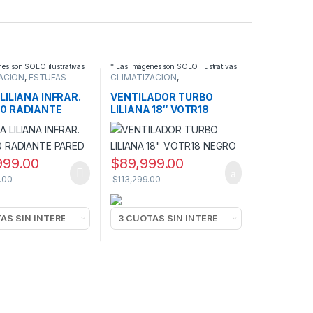
nes son SOLO ilustrativas
* Las imágenes son SOLO ilustrativas
ACION
,
ESTUFAS
CLIMATIZACION
,
AS
VENTILADORES TURBO
LILIANA INFRAR.
VENTILADOR TURBO
0 RADIANTE
LILIANA 18″ VOTR18
NEGRO
999.00
$
89,999.00
.00
$
113,299.00