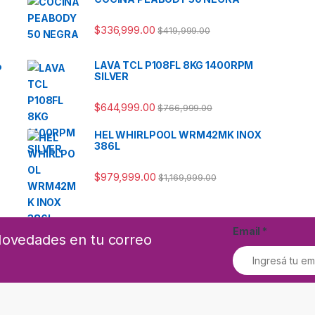
$
336,999.00
$
419,999.00
LAVA TCL P108FL 8KG 1400RPM
P
SILVER
$
644,999.00
$
766,999.00
HEL WHIRLPOOL WRM42MK INOX
386L
$
979,999.00
$
1,169,999.00
Email
*
 Novedades en tu correo