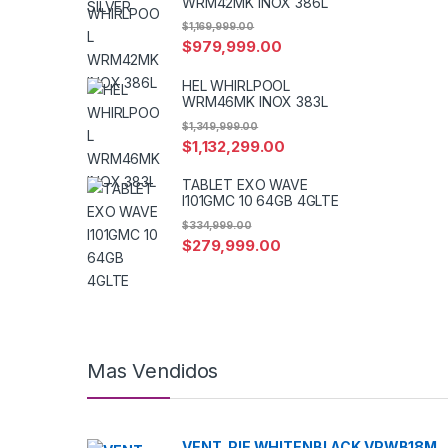
WRM42MK INOX 386L
$
1,169,999.00
$
979,999.00
HEL WHIRLPOOL
WRM46MK INOX 383L
$
1,349,999.00
$
1,132,299.00
TABLET EXO WAVE
I101GMC 10 64GB 4GLTE
$
334,999.00
$
279,999.00
Mas Vendidos
VENT. PIE WHITENBLACK VPWB18M