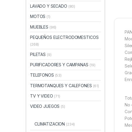
LAVADO Y SECADO
(80)
MOTOS
(1)
MUEBLES
(96)
PAN
PEQUEÑOS ELECTRODOMESTICOS
Mod
(268)
Sile
Com
PILETAS
(9)
Reji
PURIFICADORES Y CAMPANAS
(19)
Sel
Gra
TELEFONOS
(53)
Enr
TERMOTANQUES Y CALEFONES
(61)
TV Y VIDEO
(71)
Tot
No 
VIDEO JUEGOS
(5)
Cor
Pot
CLIMATIZACION
(234)
Med