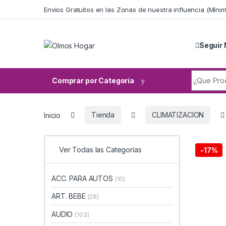
Skip to navigation
Skip to content
Envíos Gratuitos en las Zonas de nuestra influencia (Mín
Seguir 
Search fo
Comprar por Categoría
Inicio
Tienda
CLIMATIZACION
Ver Todas las Categorías
-
17%
ACC. PARA AUTOS
(10)
ART. BEBE
(28)
AUDIO
(103)