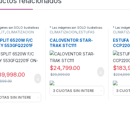
uctos relacionados
genes son SOLO ilustrativas
* Las imágenes son SOLO ilustrativas
* Las imáge
LIT
,
CLIMATIZACION
CLIMATIZACION
,
ESTUFAS
CLIMATIZ
ELECTRICAS
ELECTRIC
SPLIT 6520W F/C
CALOVENTOR STAR-
ESTUFA 
Y 553GFQ2201F
TRAK STC111
CCP220
F
PARED
$
24,799.00
$
183,
39,998.00
$
29,999.00
$
224,999
,999.00