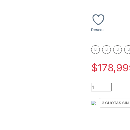
Deseos
$
178,99
CONVECTOR LILIA