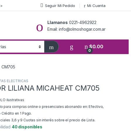
>>
Seguir Mi Pedido
Mi Cuenta
Llamanos
0221-4962922
Email: info@olmoshogar.com.ar
$
0.00
0
T CM705
FAS ELECTRICAS
 LILIANA MICAHEAT CM705
O ilustrativas
ido para compras online o presenciales abonando en: Efectivo,
 Crédito en 1 Pago.
ales 3,6 y 9 Cuotas sin interés sobre el precio de Lista.
ilidad
40 disponibles