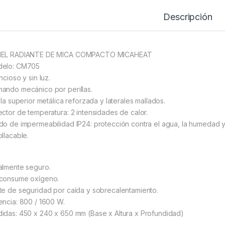
Descripción
EL RADIANTE DE MICA COMPACTO MICAHEAT
elo: CM705
ncioso y sin luz.
ando mecánico por perillas.
lla superior metálica reforzada y laterales mallados.
ector de temperatura: 2 intensidades de calor.
do de impermeabilidad IP24: protección contra el agua, la humedad y
ollacable.
almente seguro.
consume oxígeno.
te de seguridad por caída y sobrecalentamiento.
encia: 800 / 1600 W.
idas: 450 x 240 x 650 mm (Base x Altura x Profundidad)