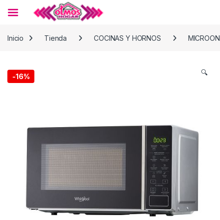
Skip to navigation
Skip to content
Inicio
Tienda
COCINAS Y HORNOS
MICROON
🔍
-
16%