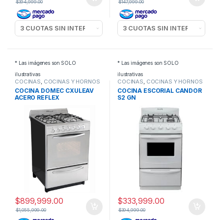
$
394,999.00
$
147,999.00
* Las imágenes son SOLO
* Las imágenes son SOLO
ilustrativas
ilustrativas
COCINAS
,
COCINAS Y HORNOS
COCINAS
,
COCINAS Y HORNOS
COCINA DOMEC CXULEAV
COCINA ESCORIAL CANDOR
ACERO REFLEX
S2 GN
$
899,999.00
$
333,999.00
$
1,055,999.00
$
394,999.00