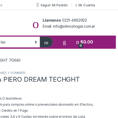
>>
Seguir Mi Pedido
Mi Cuenta
Llamanos
0221-4962922
Email: info@olmoshogar.com.ar
$
0.00
0
HGHT 70X40
NES Y SOMMIER
 PIERO DREAM TECHGHT
O ilustrativas
ido para compras online o presenciales abonando en: Efectivo,
 Crédito en 1 Pago.
ales 3,6 y 9 Cuotas sin interés sobre el precio de Lista.