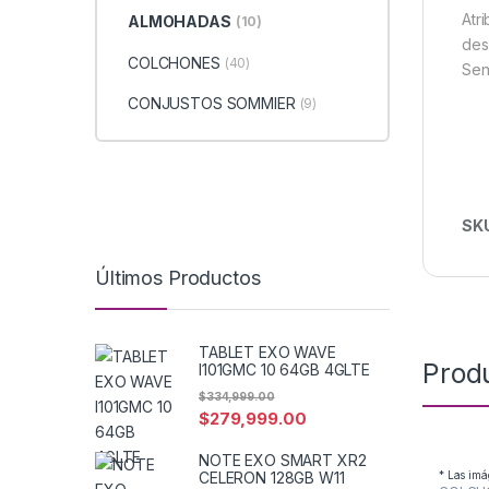
Atr
ALMOHADAS
(10)
des
COLCHONES
(40)
Sen
CONJUSTOS SOMMIER
(9)
SK
Últimos Productos
TABLET EXO WAVE
Prod
I101GMC 10 64GB 4GLTE
$
334,999.00
$
279,999.00
NOTE EXO SMART XR2
* Las imá
CELERON 128GB W11