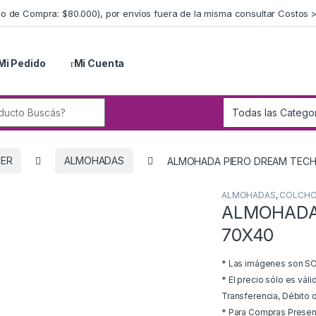
imo de Compra: $80.000), por envíos fuera de la misma consultar Costos 
Mi Pedido
Mi Cuenta
r:
IER
ALMOHADAS
ALMOHADA PIERO DREAM TEC
ALMOHADAS
,
COLCHO
ALMOHADA
70X40
* Las imágenes son SOL
* El precio sólo es vál
Transferencia, Débito o
* Para Compras Presenci