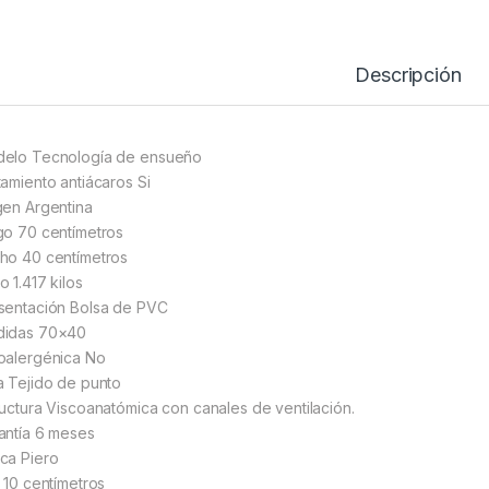
Descripción
elo Tecnología de ensueño
tamiento antiácaros Si
gen Argentina
go 70 centímetros
ho 40 centímetros
o 1.417 kilos
sentación Bolsa de PVC
idas 70×40
oalergénica No
a Tejido de punto
ructura Viscoanatómica con canales de ventilación.
antía 6 meses
ca Piero
o 10 centímetros