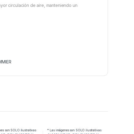
yor circulación de aire, manteniendo un
MMIER
nes son SOLO ilustrativas
* Las imágenes son SOLO ilustrativas