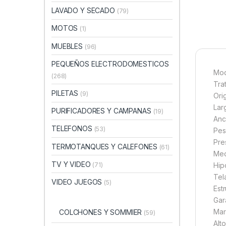
LAVADO Y SECADO
(79)
MOTOS
(1)
MUEBLES
(96)
PEQUEÑOS ELECTRODOMESTICOS
Mod
(268)
Tra
PILETAS
(9)
Ori
Lar
PURIFICADORES Y CAMPANAS
(19)
Anc
TELEFONOS
(53)
Pes
Pre
TERMOTANQUES Y CALEFONES
(61)
Med
TV Y VIDEO
(71)
Hip
Tel
VIDEO JUEGOS
(5)
Est
Gar
Mar
COLCHONES Y SOMMIER
(59)
Alt