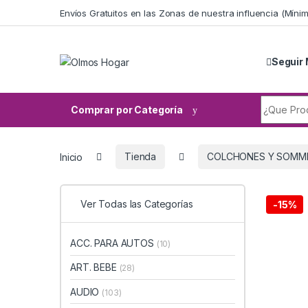
Skip to navigation
Skip to content
Envíos Gratuitos en las Zonas de nuestra influencia (Mín
Seguir 
Search fo
Comprar por Categoría
Inicio
Tienda
COLCHONES Y SOMM
Ver Todas las Categorías
-
15%
ACC. PARA AUTOS
(10)
ART. BEBE
(28)
AUDIO
(103)