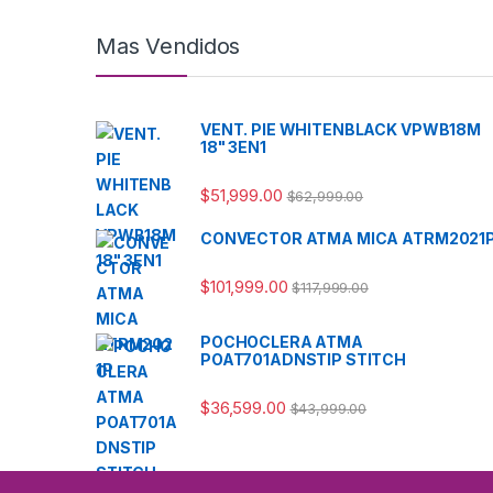
Mas Vendidos
VENT. PIE WHITENBLACK VPWB18M
18" 3EN1
$
51,999.00
$
62,999.00
CONVECTOR ATMA MICA ATRM2021
$
101,999.00
$
117,999.00
POCHOCLERA ATMA
POAT701ADNSTIP STITCH
$
36,599.00
$
43,999.00