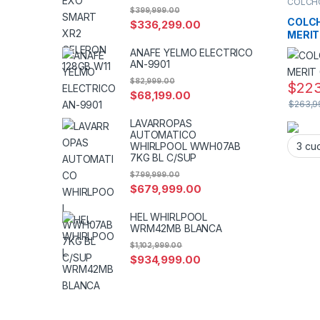
COLCH
SOMMI
$
399,999.00
COLC
$
336,299.00
MERIT
ANAFE YELMO ELECTRICO
AN-9901
$
82,999.00
$
223
$
68,199.00
$
263,9
LAVARROPAS
AUTOMATICO
WHIRLPOOL WWH07AB
7KG BL C/SUP
$
799,999.00
$
679,999.00
HEL WHIRLPOOL
WRM42MB BLANCA
$
1,102,999.00
$
934,999.00