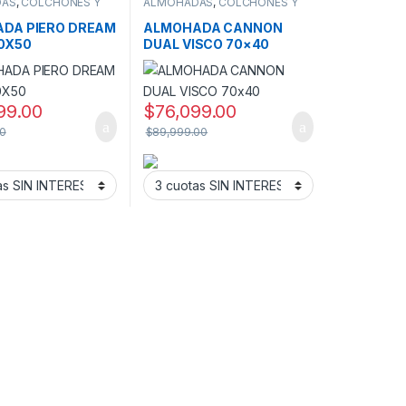
DAS
,
COLCHONES Y
ALMOHADAS
,
COLCHONES Y
SOMMIER
DA PIERO DREAM
ALMOHADA CANNON
70X50
DUAL VISCO 70×40
99.00
$
76,099.00
00
$
89,999.00