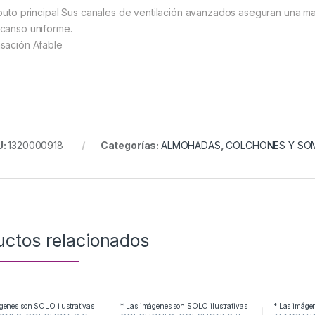
ibuto principal Sus canales de ventilación avanzados aseguran una ma
canso uniforme.
sación Afable
U:
1320000918
Categorías:
ALMOHADAS
,
COLCHONES Y SO
uctos relacionados
genes son SOLO ilustrativas
* Las imágenes son SOLO ilustrativas
* Las imáge