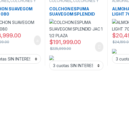
ONES
,
COLCHONES Y
COLCHONES
,
COLCHONES Y
ALMOHA
ER
SOMMIER
SOMMIER
HON SUAVEGOM
COLCHON ESPUMA
ALMOHA
 080
SUAVEGOM SPLENDID
LIGHT 
JAC 1 1/2 PLAZA
,999.00
$
20,4
$
191,999.00
99.00
$
24,199.
$
225,999.00