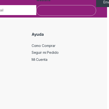
Env
Ayuda
Como Comprar
Seguir mi Pedido
Mi Cuenta