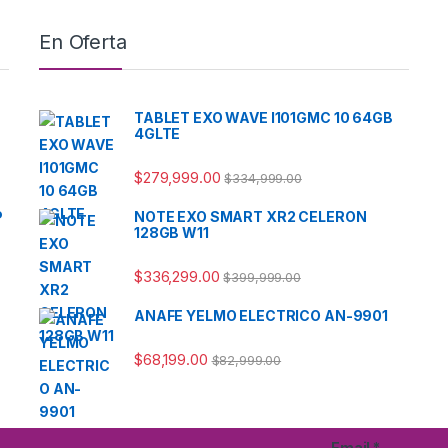
En Oferta
TABLET EXO WAVE I101GMC 10 64GB
4GLTE
$
279,999.00
$
334,999.00
P
NOTE EXO SMART XR2 CELERON
128GB W11
$
336,299.00
$
399,999.00
ANAFE YELMO ELECTRICO AN-9901
$
68,199.00
$
82,999.00
Email
*