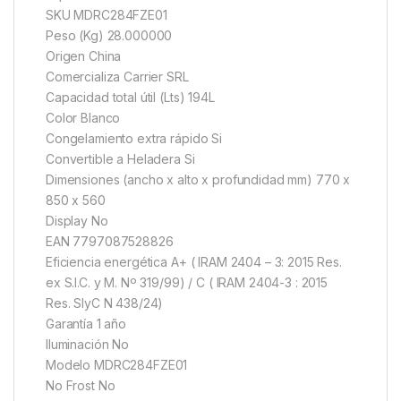
SKU MDRC284FZE01
Peso (Kg) 28.000000
Origen China
Comercializa Carrier SRL
Capacidad total útil (Lts) 194L
Color Blanco
Congelamiento extra rápido Si
Convertible a Heladera Si
Dimensiones (ancho x alto x profundidad mm) 770 x
850 x 560
Display No
EAN 7797087528826
Eficiencia energética A+ ( IRAM 2404 – 3: 2015 Res.
ex S.I.C. y M. Nº 319/99) / C ( IRAM 2404-3 : 2015
Res. SIyC N 438/24)
Garantía 1 año
Iluminación No
Modelo MDRC284FZE01
No Frost No