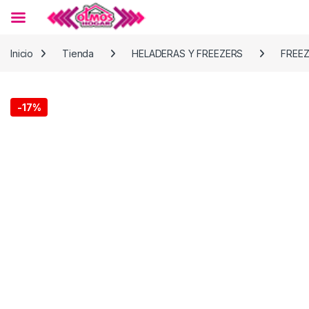
Skip to navigation
Skip to content
Inicio
Tienda
HELADERAS Y FREEZERS
FREE
-
17%