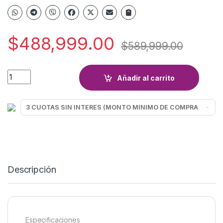
$
488,999.00
$
589,999.00
FRE MIDEA MDRC284FZE01 194L INVERTER quantity
Añadir al carrito
Descripción
Especificaciones