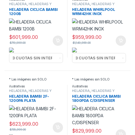
HELADERA
,
HELADERAS Y
HELADERA
,
HELADERAS Y
FREEZERS
FREEZERS
HELADERA CICLICA BAMBI
HELADERA WHIRLPOOL
1200B
WRM42HK INOX
$
601,999.00
$
959,999.00
$
719,999.00
$
1,149,999.00
* Las imágenes son SOLO
* Las imágenes son SOLO
ilustrativas
ilustrativas
HELADERA
,
HELADERAS Y
HELADERA
,
HELADERAS Y
FREEZERS
FREEZERS
HELADERA BAMBI 2F-
HELADERA CICLICA BAMBI
1200PA PLATA
1800PDA C/DISPENSER
$
623,999.00
$
735,999.00
$
829,999.00