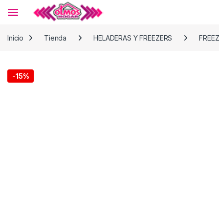
Skip to navigation
Skip to content
Inicio
Tienda
HELADERAS Y FREEZERS
FREE
-
15%