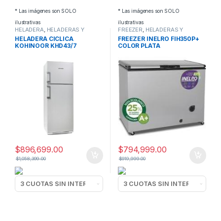
* Las imágenes son SOLO
* Las imágenes son SOLO
ilustrativas
ilustrativas
HELADERA
,
HELADERAS Y
FREEZER
,
HELADERAS Y
FREEZERS
FREEZERS
HELADERA CICLICA
FREEZER INELRO FIH350P+
KOHINOOR KHD43/7
COLOR PLATA
$
896,699.00
$
794,999.00
$
1,058,399.00
$
919,999.00