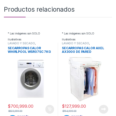
Productos relacionados
* Las imágenes son SOLO
* Las imágenes son SOLO
ilustrativas
ilustrativas
LAVADO Y SECADO
,
LAVADO Y SECADO
,
SECARROPAS
SECARROPAS
SECARROPAS CALOR
SECARROPAS CALOR AXEL
WHIRLPOOL WSR07SC 7KG
AX3000 DE PARED
AIRE
$
700,999.00
$
127,999.00
$
823,099.00
$
154,999.00