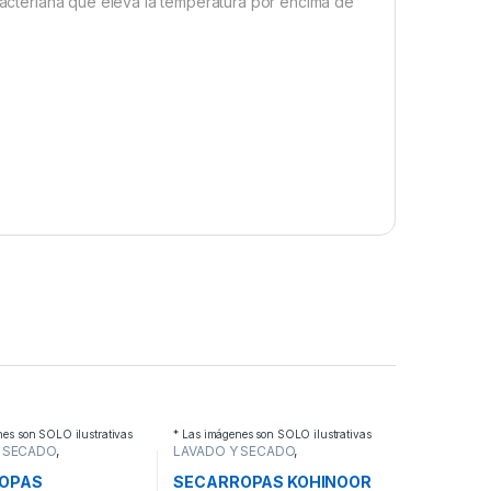
ibacteriana que eleva la temperatura por encima de
nes son SOLO ilustrativas
* Las imágenes son SOLO ilustrativas
 SECADO
,
LAVADO Y SECADO
,
PAS
SECARROPAS
OPAS
SECARROPAS KOHINOOR