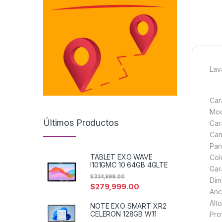
Lav
Car
Mod
Últimos Productos
Car
Can
Pane
TABLET EXO WAVE
Col
I101GMC 10 64GB 4GLTE
Gar
$
334,999.00
Dim
$
279,999.00
Anc
Alt
NOTE EXO SMART XR2
CELERON 128GB W11
Pro