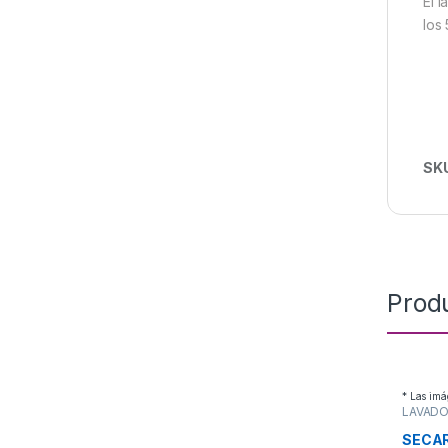
El 
los 
SK
Prod
* Las imá
LAVADO
SECAR
SECA