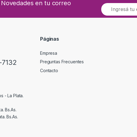
as Novedades en tu correo
E
m
a
i
l
*
Páginas
Empresa
-7132
Preguntas Frecuentes
Contacto
s - La Plata.
a. Bs.As.
ta. Bs.As.