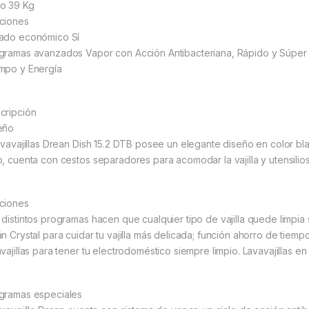
o 39 Kg
ciones
ado económico Sí
gramas avanzados Vapor con Acción Antibacteriana, Rápido y Súper R
mpo y Energía
cripción
eño
lavavajillas Drean Dish 15.2 DTB posee un elegante diseño en color bl
o, cuenta con cestos separadores para acomodar la vajilla y utensilios 
ciones
 distintos programas hacen que cualquier tipo de vajilla quede limpia 
án Crystal para cuidar tu vajilla más delicada; función ahorro de tiemp
vajillas para tener tu electrodoméstico siempre limpio. Lavavajillas en
gramas especiales