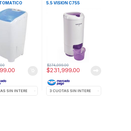
TOMATICO
5.5 VISION C755
IA LSC7000 7KG
.00
$
274,099.00
999.00
$
231,999.00