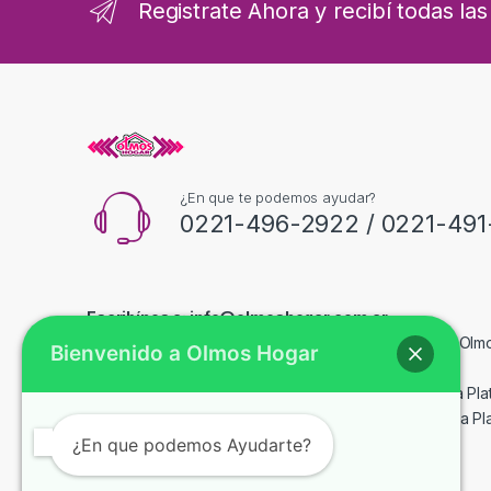
Registrate Ahora y recibí todas l
¿En que te podemos ayudar?
0221-496-2922 / 0221-491
Escribínos a: info@olmoshogar.com.ar
Casa Central: Av. 197 Nº613 E/44 y 45 1901. Lisandro Olmo
Bienvenido a Olmos Hogar
Bs.As.
Suc. Abasto: Av. 520 e/209 y 210. Lisandro Olmos - La Plat
Suc Calle 44: Av. 44 E/ 202 Y 203. Lisandro Olmos - La Pla
¿En que podemos Ayudarte?