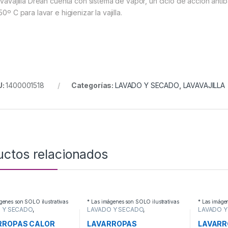
lavavajilla Drean cuenta con sistema de vapor, un ciclo de acción ant
50º C para lavar e higienizar la vajilla.
U:
1400001518
Categorías:
LAVADO Y SECADO
,
LAVAVAJILLA
uctos relacionados
genes son SOLO ilustrativas
* Las imágenes son SOLO ilustrativas
* Las imáge
 Y SECADO
,
LAVADO Y SECADO
,
LAVADO Y
ROPAS
LAVARROPAS
LAVARRO
RROPAS CALOR
LAVARROPAS
LAVARR