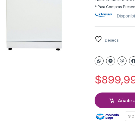
* Para Compras Presenci
Disponib
Deseos
$
899,9
Añadir a