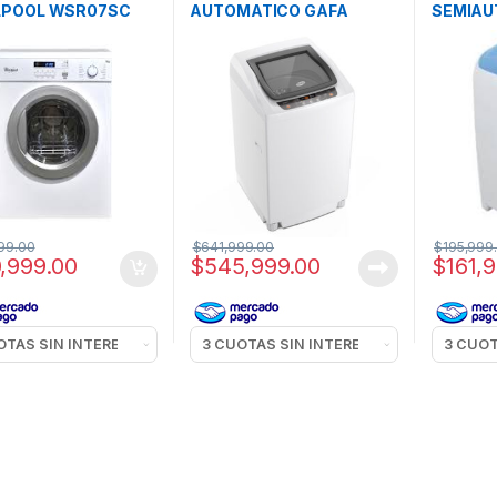
LPOOL WSR07SC
AUTOMATICO GAFA
SEMIAU
IRE
FUZZY FIT BLANCO 7KG
COLUMB
99.00
$
641,999.00
$
195,999
,999.00
$
545,999.00
$
161,