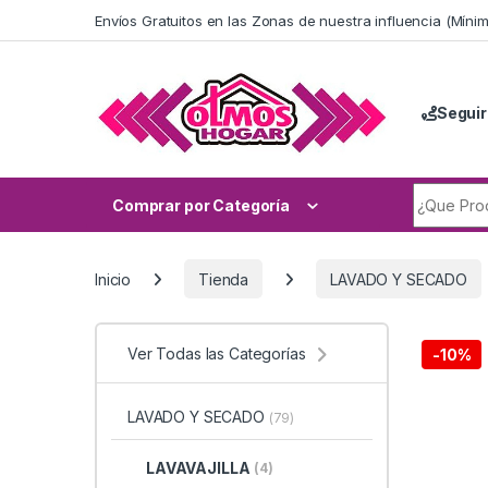
Skip to navigation
Skip to content
Envíos Gratuitos en las Zonas de nuestra influencia (Mín
Seguir
Search fo
Comprar por Categoría
Inicio
Tienda
LAVADO Y SECADO
Ver Todas las Categorías
-
10%
LAVADO Y SECADO
(79)
LAVAVAJILLA
(4)