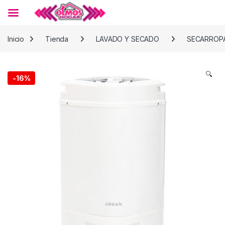
Skip to navigation
Skip to content
Inicio
Tienda
LAVADO Y SECADO
SECARROP
🔍
-
16%