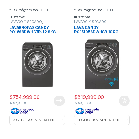
* Las imágenes son SOLO
* Las imágenes son SOLO
ilustrativas
ilustrativas
LAVADO Y SECADO
,
LAVADO Y SECADO
,
LAVARROPAS
LAVARROPAS
LAVARROPAS CANDY
LAVA CANDY
RO1696DWHC7R-12 9KG
RO151056DWHCR 10KG
1600RPM INVERTER
INVERTER
$
754,999.00
$
819,999.00
$
892,999.00
$
959,999.00