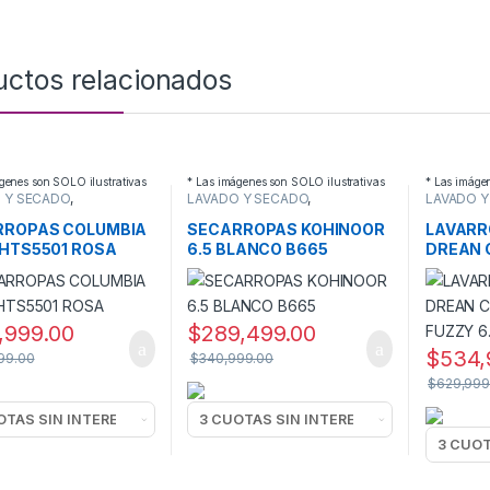
uctos relacionados
genes son SOLO ilustrativas
* Las imágenes son SOLO ilustrativas
* Las imáge
 Y SECADO
,
LAVADO Y SECADO
,
LAVADO Y
ROPAS
SECARROPAS
LAVARRO
RROPAS COLUMBIA
SECARROPAS KOHINOOR
LAVARR
 HTS5501 ROSA
6.5 BLANCO B665
DREAN 
FUZZY 
,999.00
$
289,499.00
$
534,
99.00
$
340,999.00
$
629,999