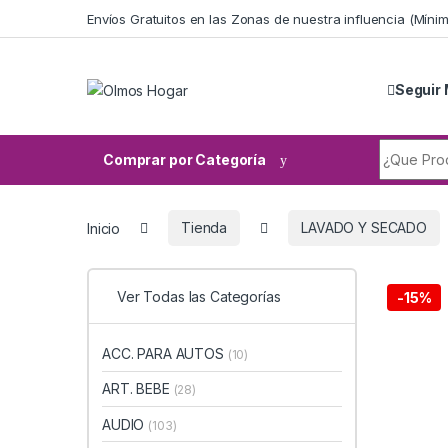
Skip to navigation
Skip to content
Envíos Gratuitos en las Zonas de nuestra influencia (Mín
Seguir 
Search fo
Comprar por Categoría
Inicio
Tienda
LAVADO Y SECADO
Ver Todas las Categorías
-
15%
ACC. PARA AUTOS
(10)
ART. BEBE
(28)
AUDIO
(103)