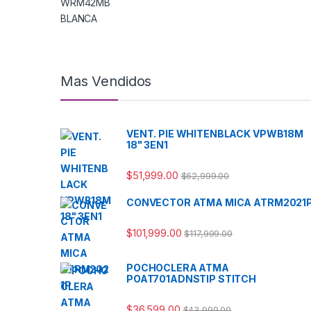
Mas Vendidos
VENT. PIE WHITENBLACK VPWB18M
18" 3EN1
$
51,999.00
$
62,999.00
CONVECTOR ATMA MICA ATRM2021
$
101,999.00
$
117,999.00
POCHOCLERA ATMA
POAT701ADNSTIP STITCH
$
36,599.00
$
43,999.00