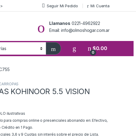
>>
Seguir Mi Pedido
Mi Cuenta
Llamanos
0221-4962922
Email: info@olmoshogar.com.ar
$
0.00
0
C755
CARROPAS
S KOHINOOR 5.5 VISION
O ilustrativas
ido para compras online o presenciales abonando en: Efectivo,
 Crédito en 1 Pago.
ales 3,6 y 9 Cuotas sin interés sobre el precio de Lista.