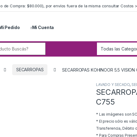
imo de Compra: $80.000), por envíos fuera de la misma consultar Costos 
Mi Pedido
Mi Cuenta
r:
SECARROPAS
SECARROPAS KOHINOOR 5.5 VISION 
LAVADO Y SECADO
,
SE
SECARROPA
C755
* Las imágenes son SOL
* El precio sólo es vál
Transferencia, Débito o
* Para Compras Presenci