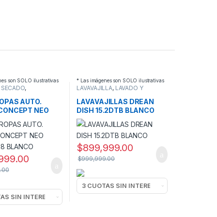
nes son SOLO ilustrativas
* Las imágenes son SOLO ilustrativas
 SECADO
,
LAVAVAJILLA
,
LAVADO Y
PAS
SECADO
OPAS AUTO.
LAVAVAJILLAS DREAN
CONCEPT NEO
DISH 15.2DTB BLANCO
6.8 BLANCO
$
899,999.00
999.00
$
999,999.00
.00