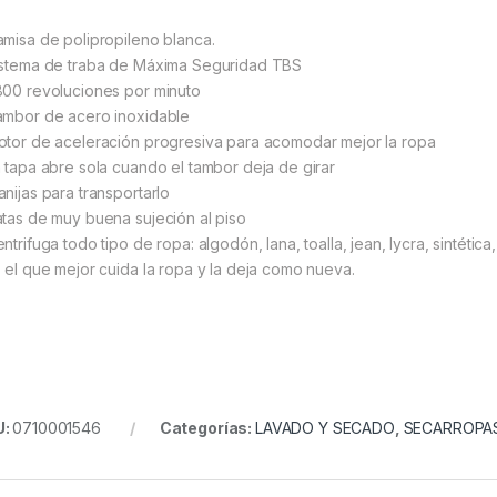
amisa de polipropileno blanca.
istema de traba de Máxima Seguridad TBS
800 revoluciones por minuto
ambor de acero inoxidable
otor de aceleración progresiva para acomodar mejor la ropa
a tapa abre sola cuando el tambor deja de girar
anijas para transportarlo
atas de muy buena sujeción al piso
ntrifuga todo tipo de ropa: algodón, lana, toalla, jean, lycra, sintética,
s el que mejor cuida la ropa y la deja como nueva.
U:
0710001546
Categorías:
LAVADO Y SECADO
,
SECARROPA