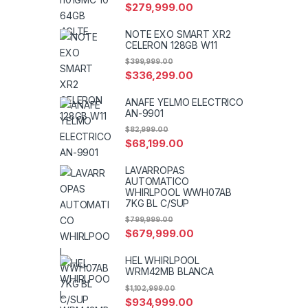
$
279,999.00
NOTE EXO SMART XR2
CELERON 128GB W11
$
399,999.00
$
336,299.00
ANAFE YELMO ELECTRICO
AN-9901
$
82,999.00
$
68,199.00
LAVARROPAS
AUTOMATICO
WHIRLPOOL WWH07AB
7KG BL C/SUP
$
799,999.00
$
679,999.00
HEL WHIRLPOOL
WRM42MB BLANCA
$
1,102,999.00
$
934,999.00