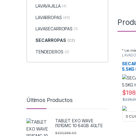
LAVAVAJILLA
(4)
LAVARROPAS
(49)
Prod
LAVASECARROPAS
(1)
SECARROPAS
(22)
* Las imá
TENDEDEROS
(3)
LAVADO
SECAR
SECA
5.5KG
$
198
Últimos Productos
$
236,9
TABLET EXO WAVE
I101GMC 10 64GB 4GLTE
$
334,999.00