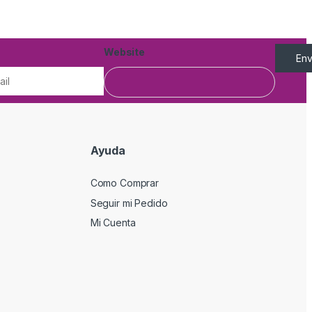
Website
Env
Ayuda
Como Comprar
Seguir mi Pedido
Mi Cuenta