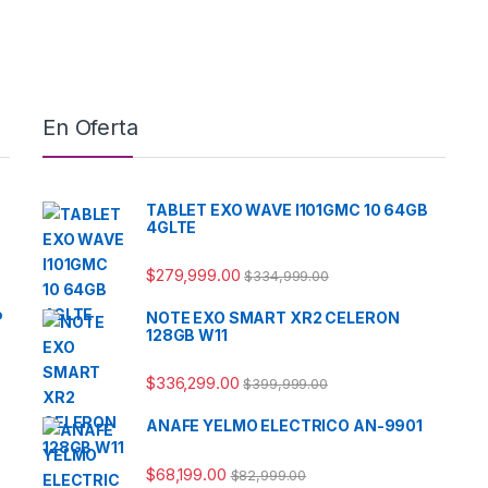
En Oferta
TABLET EXO WAVE I101GMC 10 64GB
4GLTE
$
279,999.00
$
334,999.00
P
NOTE EXO SMART XR2 CELERON
128GB W11
$
336,299.00
$
399,999.00
ANAFE YELMO ELECTRICO AN-9901
$
68,199.00
$
82,999.00