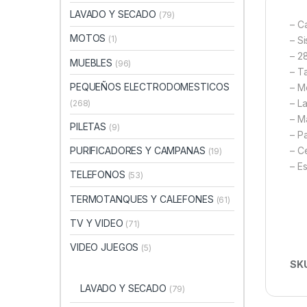
LAVADO Y SECADO
(79)
– C
MOTOS
(1)
– S
– 2
MUEBLES
(96)
– T
PEQUEÑOS ELECTRODOMESTICOS
– M
– L
(268)
– M
PILETAS
(9)
– P
– Ce
PURIFICADORES Y CAMPANAS
(19)
– E
TELEFONOS
(53)
TERMOTANQUES Y CALEFONES
(61)
TV Y VIDEO
(71)
VIDEO JUEGOS
(5)
SK
LAVADO Y SECADO
(79)