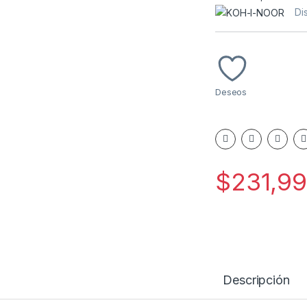
Di
Deseos
$
231,9
Descripción