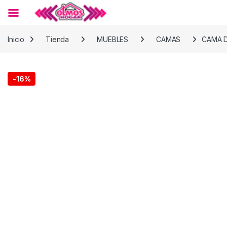
Skip to navigation
Skip to content
Inicio
Tienda
MUEBLES
CAMAS
CAMA D
-
16%