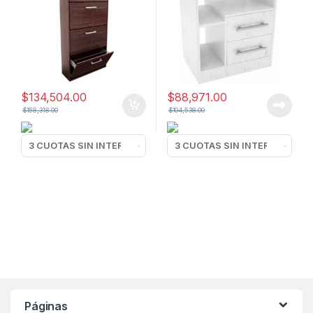
$
134,504.00
$
88,971.00
$
158,318.00
$
104,538.00
Páginas