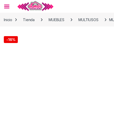
Skip to navigation
Skip to content
Inicio
Tienda
MUEBLES
MULTIUSOS
MU
-
16%