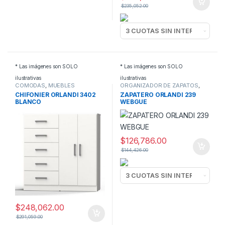
$
235,052.00
* Las imágenes son SOLO
* Las imágenes son SOLO
ilustrativas
ilustrativas
COMODAS
,
MUEBLES
ORGANIZADOR DE ZAPATOS
,
MUEBLES
CHIFONIER ORLANDI 3402
ZAPATERO ORLANDI 239
BLANCO
WEBGUE
$
126,786.00
$
144,426.00
$
248,062.00
$
291,059.00