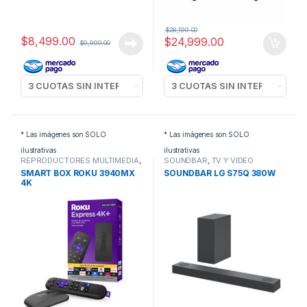
$
28,199.00
$
8,499.00
$
24,999.00
$
9,999.00
* Las imágenes son SOLO
* Las imágenes son SOLO
ilustrativas
ilustrativas
REPRODUCTORES MULTIMEDIA
,
SOUNDBAR
,
TV Y VIDEO
TV Y VIDEO
SMART BOX ROKU 3940MX
SOUNDBAR LG S75Q 380W
4K