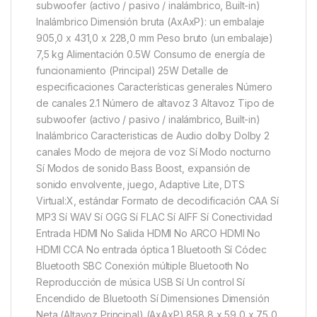
subwoofer (activo / pasivo / inalámbrico, Built-in)
Inalámbrico Dimensión bruta (AxAxP): un embalaje
905,0 x 431,0 x 228,0 mm Peso bruto (un embalaje)
7,5 kg Alimentación 0.5W Consumo de energía de
funcionamiento (Principal) 25W Detalle de
especificaciones Características generales Número
de canales 2.1 Número de altavoz 3 Altavoz Tipo de
subwoofer (activo / pasivo / inalámbrico, Built-in)
Inalámbrico Caracteristicas de Audio dolby Dolby 2
canales Modo de mejora de voz Sí Modo nocturno
Sí Modos de sonido Bass Boost, expansión de
sonido envolvente, juego, Adaptive Lite, DTS
Virtual:X, estándar Formato de decodificación CAA Sí
MP3 Sí WAV Sí OGG Sí FLAC Sí AIFF Sí Conectividad
Entrada HDMI No Salida HDMI No ARCO HDMI No
HDMI CCA No entrada óptica 1 Bluetooth Sí Códec
Bluetooth SBC Conexión múltiple Bluetooth No
Reproducción de música USB Sí Un control Sí
Encendido de Bluetooth Sí Dimensiones Dimensión
Neta (Altavoz Principal) (AxAxP) 858,8 x 59,0 x 75,0