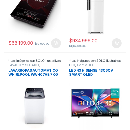
$
934,999.00
$
68,199.00
$
82,999.00
$
1,102,999.00
* Las imágenes son SOLO ilustrativas
* Las imágenes son SOLO ilustrativas
LAVADO Y SECADO
,
LED
,
TV Y VIDEO
LAVARROPAS
LAVARROPAS AUTOMATICO
LED 43 HISENSE 43Q6QV
WHIRLPOOL WWH07AB 7KG
SMART QLED
BL C/SUP