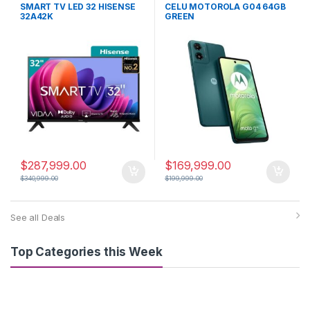
SMART TV LED 32 HISENSE
CELU MOTOROLA G04 64GB
32A42K
GREEN
$
287,999.00
$
169,999.00
$
340,999.00
$
199,999.00
See all Deals
Top Categories this Week