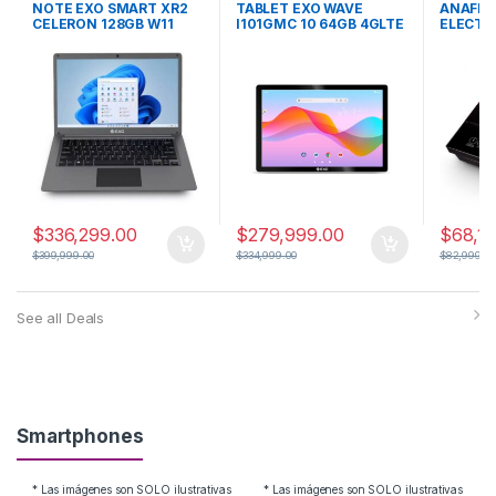
HORNOS
NOTE EXO SMART XR2
TABLET EXO WAVE
ANAFE 
CELERON 128GB W11
I101GMC 10 64GB 4GLTE
ELECTR
$
336,299.00
$
279,999.00
$
68,1
$
399,999.00
$
334,999.00
$
82,999.00
See all Deals
Smartphones
* Las imágenes son SOLO ilustrativas
* Las imágenes son SOLO ilustrativas