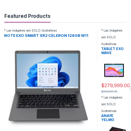
Featured Products
* Las imágenes son SOLO ilustrativas
* Las imágenes
NOTE EXO SMART XR2 CELERON 128GB W11
son SOLO
ilustrativas
TABLET EXO
WAVE
I101GMC 10
64GB 4GLTE
$
279,999.00
$
334,999.00
* Las imágenes
son SOLO
ilustrativas
ANAFE
YELMO
ELECTRICO
AN-9901