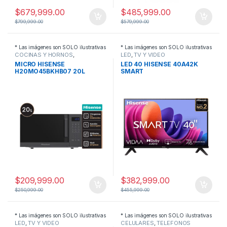
$
679,999.00
$
485,999.00
$
799,999.00
$
579,999.00
* Las imágenes son SOLO ilustrativas
* Las imágenes son SOLO ilustrativas
COCINAS Y HORNOS
,
LED
,
TV Y VIDEO
MICROONDAS
MICRO HISENSE
LED 40 HISENSE 40A42K
H20MO45BKHB07 20L
SMART
NEGRO
$
209,999.00
$
382,999.00
$
250,999.00
$
455,999.00
* Las imágenes son SOLO ilustrativas
* Las imágenes son SOLO ilustrativas
LED
,
TV Y VIDEO
CELULARES
,
TELEFONOS