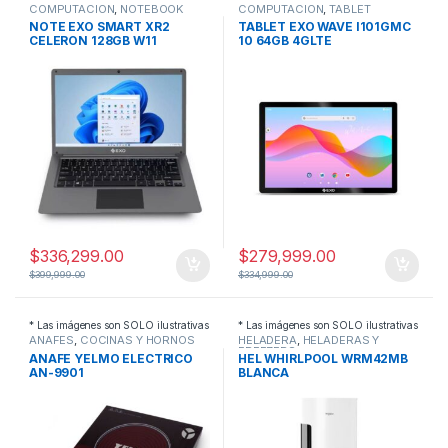
COMPUTACION
,
NOTEBOOK
COMPUTACION
,
TABLET
NOTE EXO SMART XR2
TABLET EXO WAVE I101GMC
CELERON 128GB W11
10 64GB 4GLTE
$
336,299.00
$
279,999.00
$
399,999.00
$
334,999.00
* Las imágenes son SOLO ilustrativas
* Las imágenes son SOLO ilustrativas
ANAFES
,
COCINAS Y HORNOS
HELADERA
,
HELADERAS Y
FREEZERS
ANAFE YELMO ELECTRICO
HEL WHIRLPOOL WRM42MB
AN-9901
BLANCA