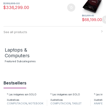
$
399,999.00
$
336,299.00
$
82,999.00
$
68,199.00
See all products
Laptops &
Computers
Featured Subcategories
Bestsellers
* Las imágenes son SOLO
* Las imágenes son SOLO
* Las imá
ilustrativas
ilustrativas
ilustrativa
COMPUTACION
,
NOTEBOOK
COMPUTACION
,
TABLET
ANAFES
,