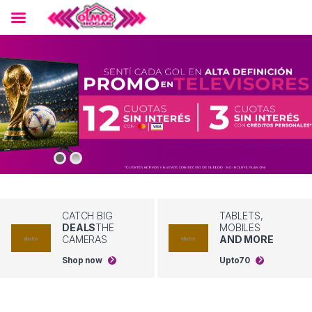
Skip to navigation
Skip to content
CATCH BIG
TABLETS,
DEALS
THE
MOBILES
CAMERAS
AND MORE
Shop now
Upto
70