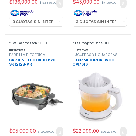
$
136,999.00
$
45,999.00
$
152,899.00
$
51,399.00
* Las imágenes son SOLO
* Las imágenes son SOLO
ilustrativas
ilustrativas
PARRILLA ELECTRICA
,
JUGUERAS Y LICUADORAS
,
PEQUEÑOS
PEQUEÑOS
SARTEN ELECTRICO BYD
EXPRIMIDOR DAEWOO
ELECTRODOMESTICOS
ELECTRODOMESTICOS
SK1212B-AR
CM7616
$
95,999.00
$
22,999.00
$
109,999.00
$
26,299.00