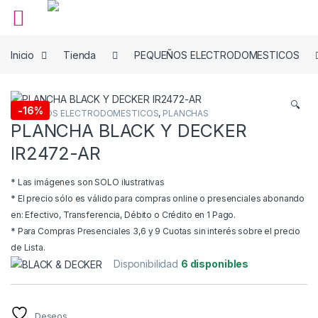
Skip to navigation
Skip to content
Inicio
Tienda
PEQUEÑOS ELECTRODOMESTICOS
🔍
-
16%
PEQUEÑOS ELECTRODOMESTICOS
,
PLANCHAS
PLANCHA BLACK Y DECKER
IR2472-AR
* Las imágenes son SOLO ilustrativas
* El precio sólo es válido para compras online o presenciales abonando
en: Efectivo, Transferencia, Débito o Crédito en 1 Pago.
* Para Compras Presenciales 3,6 y 9 Cuotas sin interés sobre el precio
de Lista.
Disponibilidad
6 disponibles
Deseos