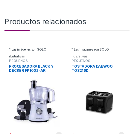
Productos relacionados
* Las imágenes son SOLO
* Las imágenes son SOLO
ilustrativas
ilustrativas
PEQUEÑOS
PEQUEÑOS
ELECTRODOMESTICOS
,
ELECTRODOMESTICOS
,
PROCESADORA BLACK Y
TOSTADORA DAEWOO
PROCESADORAS Y PICADORAS
TOSTADORAS
DECKER FP1002-AR
TO8216D