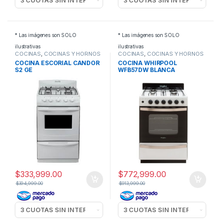
* Las imágenes son SOLO
* Las imágenes son SOLO
ilustrativas
ilustrativas
COCINAS
,
COCINAS Y HORNOS
COCINAS
,
COCINAS Y HORNOS
COCINA ESCORIAL CANDOR
COCINA WHIRPOOL
S2 GE
WFB57DW BLANCA
$
333,999.00
$
772,999.00
$
394,999.00
$
913,999.00