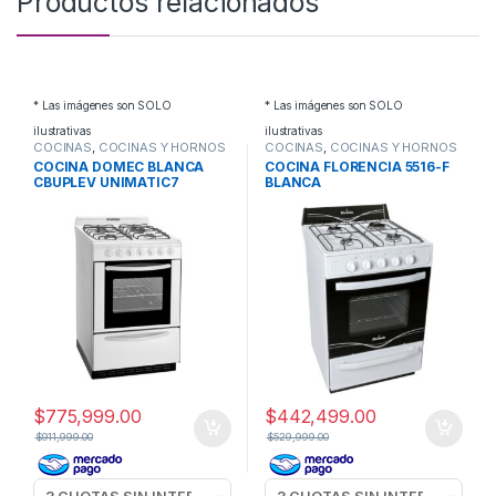
Productos relacionados
* Las imágenes son SOLO
* Las imágenes son SOLO
ilustrativas
ilustrativas
COCINAS
,
COCINAS Y HORNOS
COCINAS
,
COCINAS Y HORNOS
COCINA DOMEC BLANCA
COCINA FLORENCIA 5516-F
CBUPLEV UNIMATIC7
BLANCA
$
775,999.00
$
442,499.00
$
911,999.00
$
529,999.00